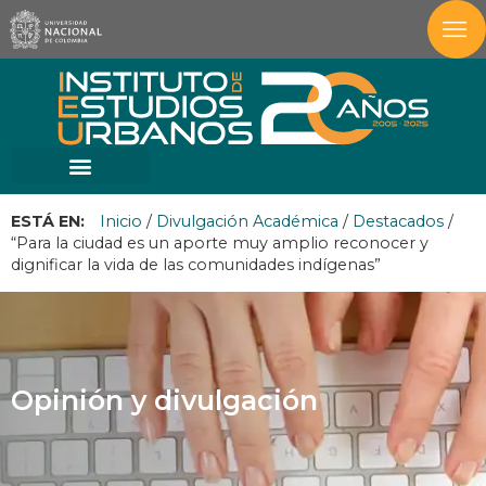
ESTÁ EN:
Inicio
/
Divulgación Académica
/
Destacados
/
“Para la ciudad es un aporte muy amplio reconocer y
dignificar la vida de las comunidades indígenas”
Opinión y divulgación