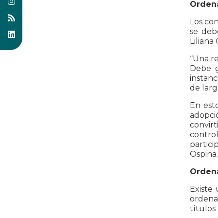
Ordena
Los co
se deb
Liliana
“Una re
Debe g
instanc
de larg
En est
adopci
convirt
contro
partic
Ospina.
Ordena
Existe
ordena
títulos