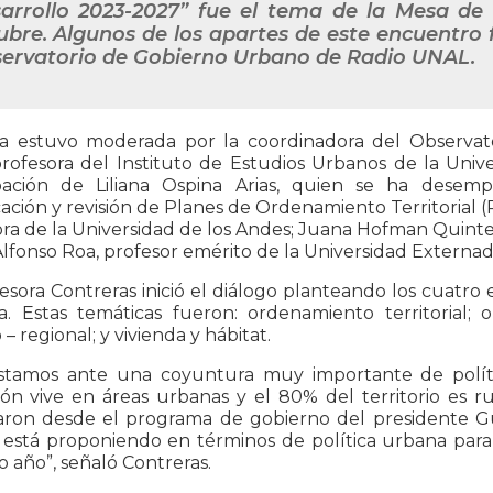
arrollo 2023-2027” fue el tema de la Mesa de 
ubre. Algunos de los apartes de este encuentro
ervatorio de Gobierno Urbano de Radio UNAL.
a estuvo moderada por la coordinadora del Observat
profesora del Instituto de Estudios Urbanos de la Uni
ipación de Liliana Ospina Arias, quien se ha dese
ación y revisión de Planes de Ordenamiento Territorial (
ra de la Universidad de los Andes; Juana Hofman Quintero
lfonso Roa, profesor emérito de la Universidad Externa
esora Contreras inició el diálogo planteando los cuatro 
a. Estas temáticas fueron: ordenamiento territorial; o
– regional; y vivienda y hábitat.
stamos ante una coyuntura muy importante de políti
ón vive en áreas urbanas y el 80% del territorio es r
aron desde el programa de gobierno del presidente Gu
está proponiendo en términos de política urbana para 
 año”, señaló Contreras.