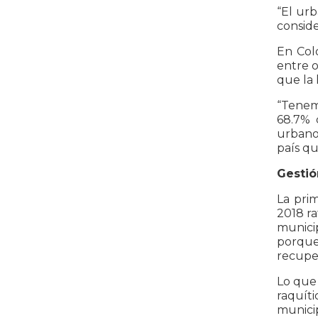
“El urb
conside
En Col
entre o
que la
“Tenemo
68.7% 
urbano,
país qu
Gestió
La prim
2018 ra
municip
porque
recuper
Lo que
raquít
municip