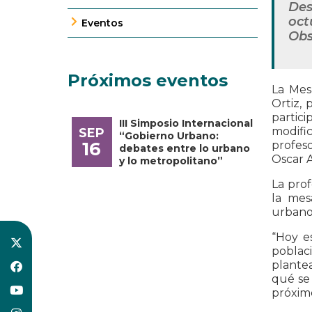
Des
oct
Eventos
Obs
Próximos eventos
La Mes
Ortiz, 
partic
III Simposio Internacional
modific
SEP
“Gobierno Urbano:
16
profeso
debates entre lo urbano
Oscar A
y lo metropolitano”
La prof
la mes
urbano 
“Hoy e
poblaci
plante
qué se 
próximo