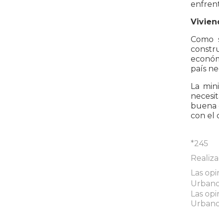
enfrent
Vivien
Como s
constr
económi
país ne
La min
necesi
buena d
con el 
*245
Realiza
Las opi
Urbanos
Las opi
Urbanos