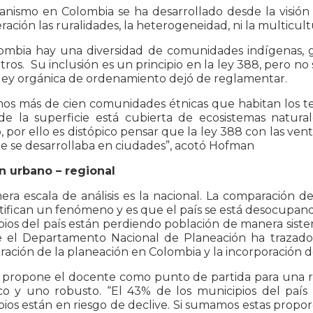
anismo en Colombia se ha desarrollado desde la visión
ración las ruralidades, la heterogeneidad, ni la multicu
ombia hay una diversidad de comunidades indígenas, 
tros. Su inclusión es un principio en la ley 388, pero n
 ley orgánica de ordenamiento dejó de reglamentar.
s más de cien comunidades étnicas que habitan los terr
de la superficie está cubierta de ecosistemas natur
 por ello es distópico pensar que la ley 388 con las vent
e se desarrollaba en ciudades”, acotó Hofman
n urbano – regional
era escala de análisis es la nacional. La comparación d
tifican un fenómeno y es que el país se está desocupando
ios del país están perdiendo población de manera siste
 el Departamento Nacional de Planeación ha trazado u
ación de la planeación en Colombia y la incorporación de
 propone el docente como punto de partida para una r
ico y uno robusto. “El 43% de los municipios del país
ios están en riesgo de declive. Si sumamos estas proporc