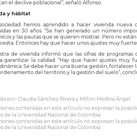
an el declive poblacional”, señaló Alfonso.
da y hábitat
ociedad hemos aprendido a hacer vivienda nueva c
uidas en 30 años. “Se han generado un número impor
cos y las pautas que se quieren mostrar. Pero no están 
cesita. Entonces hay que hacer unos ajustes muy fuertes
istra de vivienda informó que las cifras de programas
ta garantizar la calidad. “Hay que hacer ajustes muy 
inámica. Se debe hacer una buena gestión, fortalecer l
ordenamiento del territorio y la gestión del suelo”, concl
da por: Claudia Sánchez Rivera y Milton Medina Ángel
niones contenidas en este artículo no expresan la posición
 de la Universidad Nacional de Colombia.
niones contenidas en este artículo no expresan la posición
 de la Universidad Nacional de Colombia.