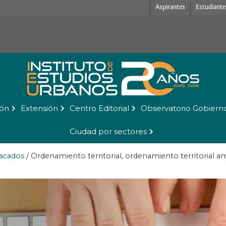
Aspirantes
Estudiante
ión
Extensión
Centro Editorial
Observatorio Gobiern
Ciudad por sectores
acados
/
Ordenamiento territorial, ordenamiento territorial am