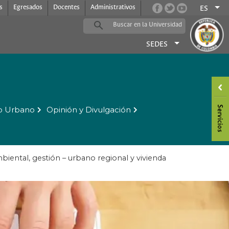
s
Egresados
Docentes
Administrativos
ES
SEDES
o Urbano
Opinión y Divulgación
biental, gestión – urbano regional y vivienda