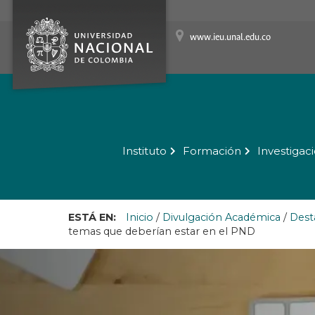
www.ieu.unal.edu.co
Instituto
Formación
Investigac
ESTÁ EN:
Inicio
/
Divulgación Académica
/
Dest
temas que deberían estar en el PND