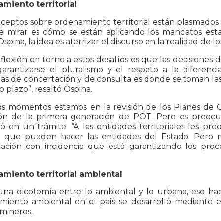
miento territorial
nceptos sobre ordenamiento territorial están plasmados
e mirar es cómo se están aplicando los mandatos est
 Ospina, la idea es aterrizar el discurso en la realidad de l
flexión en torno a estos desafíos es que las decisiones 
arantizarse el pluralismo y el respeto a la diferenc
ias de concertación y de consulta es donde se toman las
o plazo”, resaltó Ospina.
os momentos estamos en la revisión de los Planes de Or
ón de la primera generación de POT. Pero es preocup
ió en un trámite. “A las entidades territoriales les pr
l que pueden hacer las entidades del Estado. Pero m
ipación con incidencia que está garantizando los proce
miento territorial ambiental
 una dicotomía entre lo ambiental y lo urbano, eso hac
miento ambiental en el país se desarrolló mediante 
 mineros.