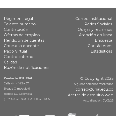
Régimen Legal
Correo institucional
Talento humano
Redes Sociales
Contratación
Quejas y reclamos
Ofertas de empleo
Atención en línea
Rendición de cuentas
Encuesta
Concurso docente
Contáctenos
Pago Virtual
Estadísticas
Control interno
Calidad
Buzón de notificaciones
© Copyright 2025
Contacto IEU UNAL:
Calle 44 Nº 45 – 67
Algunos derechos reservados.
Bloque C, módulo 6.
correo@unal.edu.co
Bogotá DC, Colombia
Acerca de este sitio web
(+57) 601 316 5000 Ext. 10854 – 10855
Actualización: 01/03/25