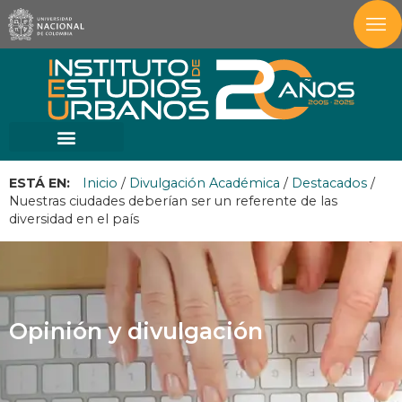
ESTÁ EN:
Inicio
/
Divulgación Académica
/
Destacados
/
Nuestras ciudades deberían ser un referente de las
diversidad en el país
Opinión y divulgación