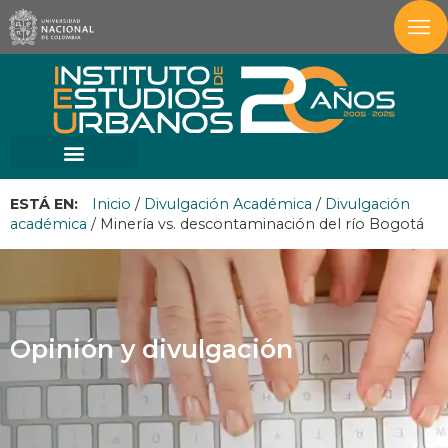
ESTÁ EN:
Inicio
/
Divulgación Académica
/
Divulgación
académica
/
Minería vs. descontaminación del río Bogotá
Opinión y divulgación