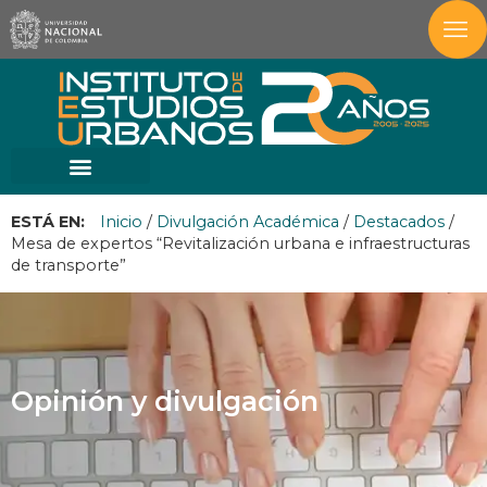
ESTÁ EN:
Inicio
/
Divulgación Académica
/
Destacados
/
Mesa de expertos “Revitalización urbana e infraestructuras
de transporte”
Opinión y divulgación