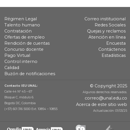
Régimen Legal
Correo institucional
Talento humano
Redes Sociales
Contratación
Quejas y reclamos
Ofertas de empleo
Atención en línea
Rendición de cuentas
Encuesta
Concurso docente
Contáctenos
Pago Virtual
Estadísticas
Control interno
Calidad
Buzón de notificaciones
© Copyright 2025
Contacto IEU UNAL:
Calle 44 Nº 45 – 67
Algunos derechos reservados.
Bloque C, módulo 6.
correo@unal.edu.co
Bogotá DC, Colombia
Acerca de este sitio web
(+57) 601 316 5000 Ext. 10854 – 10855
Actualización: 01/03/25