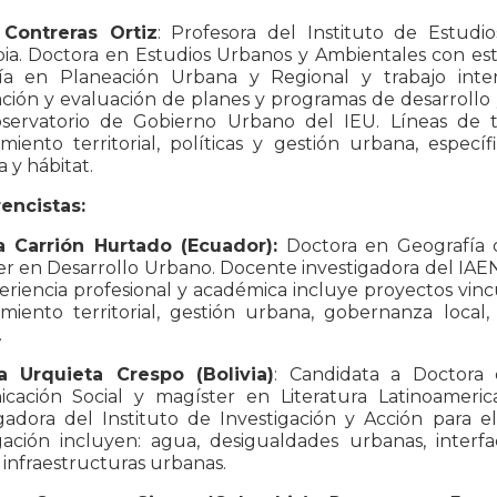
Contreras Ortiz
: Profesora del Instituto de Estud
a. Doctora en Estudios Urbanos y Ambientales con estud
ía en Planeación Urbana y Regional y trabajo interdis
ción y evaluación de planes y programas de desarrollo 
servatorio de Gobierno Urbano del IEU. Líneas de t
miento territorial, políticas y gestión urbana, espec
a y hábitat.
encistas:
 Carrión Hurtado (Ecuador):
Doctora en Geografía c
r en Desarrollo Urbano. Docente investigadora del IAEN (
riencia profesional y académica incluye proyectos vincul
miento territorial, gestión urbana, gobernanza local,
.
ia Urquieta Crespo (Bolivia)
: Candidata a Doctora 
cación Social y magíster en Literatura Latinoameri
gadora del Instituto de Investigación y Acción para el
igación incluyen: agua, desigualdades urbanas, interfa
e infraestructuras urbanas.