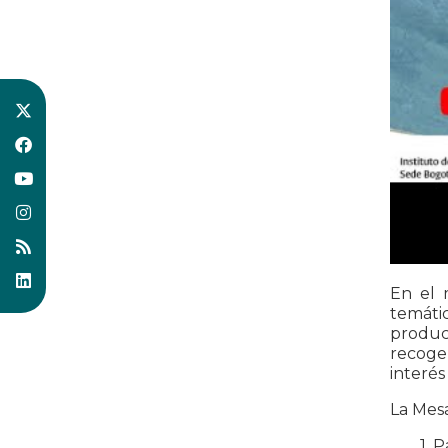
En el 
temátic
produc
recoge 
interés
La Mes
1. 