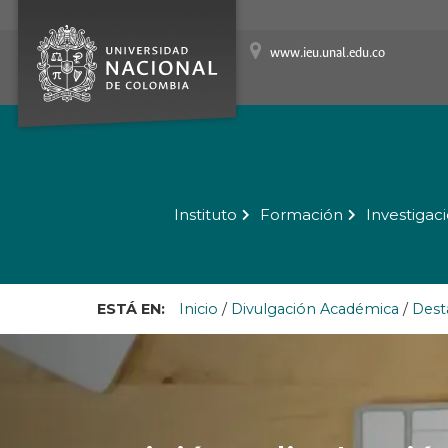
www.ieu.unal.edu.co
Instituto
Formación
Investigac
ESTÁ EN:
Inicio
/
Divulgación Académica
/
Dest