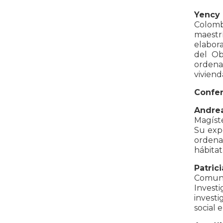
Yency 
Colombi
maestr
elabora
del Ob
ordena
viviend
Confer
Andrea
Magíste
Su expe
ordena
hábitat
Patric
Comuni
Investi
invest
social 