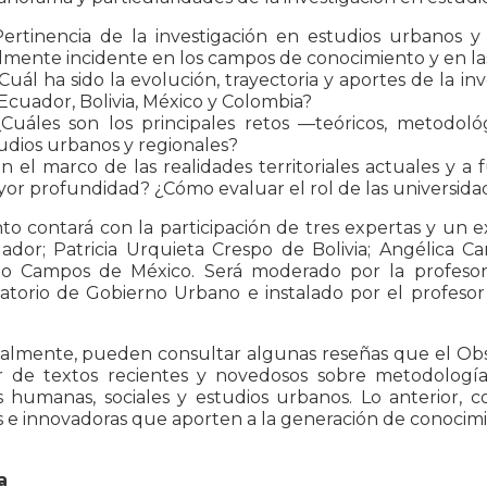
Pertinencia de la investigación en estudios urbanos y 
lmente incidente en los campos de conocimiento y en las
¿Cuál ha sido la evolución, trayectoria y aportes de la i
Ecuador, Bolivia, México y Colombia?
¿Cuáles son los principales retos —teóricos, metodoló
udios urbanos y regionales?
En el marco de las realidades territoriales actuales y
or profundidad? ¿Cómo evaluar el rol de las universidade
to contará con la participación de tres expertas y un
ador; Patricia Urquieta Crespo de Bolivia; Angélica C
o Campos de México. Será moderado por la profesora
atorio de Gobierno Urbano e instalado por el profesor
nalmente, pueden consultar algunas reseñas que el Obs
ir de textos recientes y novedosos sobre metodología
s humanas, sociales y estudios urbanos. Lo anterior, 
s e innovadoras que aporten a la generación de conocimie
a