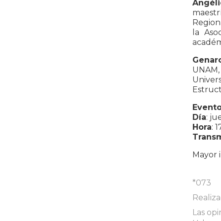
Angél
maestrí
Region
la Aso
académi
Genaro
UNAM, 
Univers
Estruct
Evento 
Día
: j
Hora
: 
Transm
Mayor 
*073
Realiz
Las opi