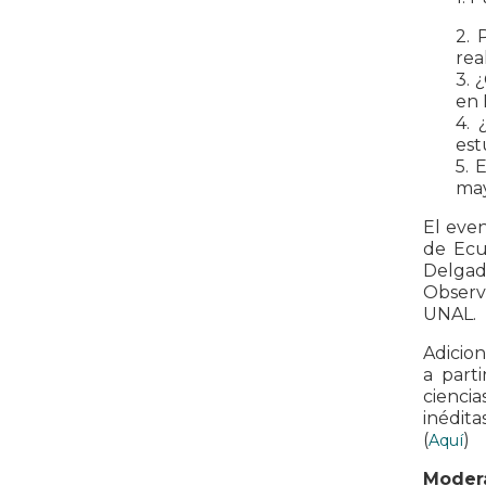
2. 
rea
3. 
en 
4. 
est
5. 
may
El even
de Ecu
Delgad
Observ
UNAL.
Adicio
a part
ciencia
inédita
(
)
Aquí
Moder