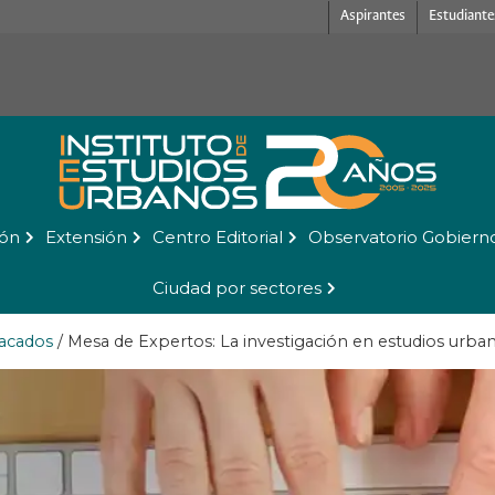
Aspirantes
Estudiante
ión
Extensión
Centro Editorial
Observatorio Gobiern
Ciudad por sectores
acados
/
Mesa de Expertos: La investigación en estudios urba