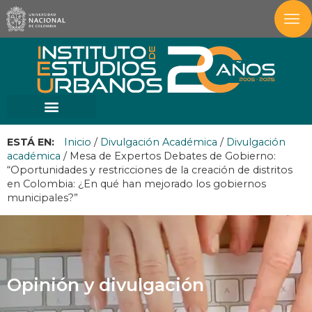
ESTÁ EN:
Inicio
/
Divulgación Académica
/
Divulgación
académica
/
Mesa de Expertos Debates de Gobierno:
“Oportunidades y restricciones de la creación de distritos
en Colombia: ¿En qué han mejorado los gobiernos
municipales?”
Opinión y divulgación