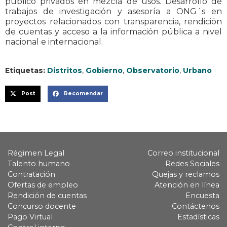
público privados en mezcla de usos. Desarrollo de
trabajos de investigación y asesoría a ONG´s en
proyectos relacionados con transparencia, rendición
de cuentas y acceso a la información pública a nivel
nacional e internacional.
Etiquetas:
Distritos
,
Gobierno
,
Observatorio
,
Urbano
Post
Recomendar
Régimen Legal
Correo institucional
Talento humano
Redes Sociales
Contratación
Quejas y reclamos
Ofertas de empleo
Atención en línea
Rendición de cuentas
Encuesta
Concurso docente
Contáctenos
Pago Virtual
Estadísticas