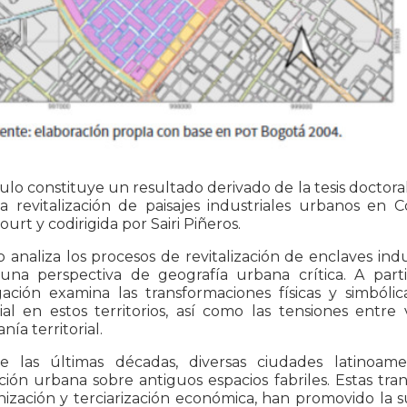
culo constituye un resultado derivado de la tesis doctor
a revitalización de paisajes industriales urbanos en C
urt y codirigida por Sairi Piñeros.
o analiza los procesos de revitalización de enclaves ind
una perspectiva de geografía urbana crítica. A par
gación examina las transformaciones físicas y simbólic
ial en estos territorios, así como las tensiones entre 
nía territorial.
e las últimas décadas, diversas ciudades latinoa
ión urbana sobre antiguos espacios fabriles. Estas tr
zación y terciarización económica, han promovido la sus