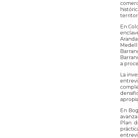
comerc
históri
territor
En Colo
enclav
Aranda
Medell
Barranq
Barranq
a proce
La inve
entrev
comple
densifi
apropiac
En Bogo
avanza
Plan d
práctic
entrev