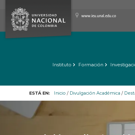
www.ieu.unal.edu.co
Instituto
Formación
Investigac
ESTÁ EN:
Inicio
/
Divulgación Académica
/
Dest