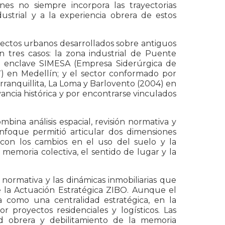
nes no siempre incorpora las trayectorias
dustrial y a la experiencia obrera de estos
yectos urbanos desarrollados sobre antiguos
n tres casos: la zona industrial de Puente
el enclave SIMESA (Empresa Siderúrgica de
) en Medellín; y el sector conformado por
arranquillita, La Loma y Barlovento (2004) en
vancia histórica y por encontrarse vinculados
ina análisis espacial, revisión normativa y
enfoque permitió articular dos dimensiones
 con los cambios en el uso del suelo y la
 memoria colectiva, el sentido de lugar y la
 normativa y las dinámicas inmobiliarias que
 la Actuación Estratégica ZIBO. Aunque el
a como una centralidad estratégica, en la
r proyectos residenciales y logísticos. Las
d obrera y debilitamiento de la memoria