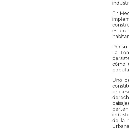
industri
En Mede
implem
constru
es pre
habitan
Por su 
La Lom
persist
cómo e
popular
Uno de
consti
proceso
derech
paisaj
perten
industr
de la 
urbanas