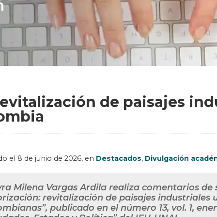
n
revitalización de paisajes in
ombia
do el
8 de junio de 2026
, en
Destacados
,
Divulgación acadé
ra Milena Vargas Ardila realiza comentarios de 
orización: revitalización de paisajes industriales
ombianas”, publicado en el número 13, vol. 1, enero