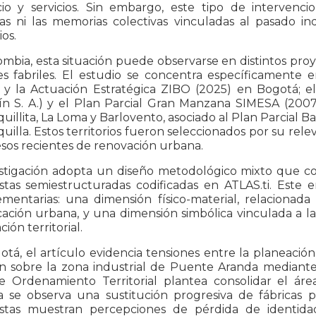
io y servicios. Sin embargo, este tipo de intervencio
cas ni las memorias colectivas vinculadas al pasado in
ios.
mbia, esta situación puede observarse en distintos pro
es fabriles. El estudio se concentra específicamente e
 y la Actuación Estratégica ZIBO (2025) en Bogotá; 
ín S. A.) y el Plan Parcial Gran Manzana SIMESA (2007
uillita, La Loma y Barlovento, asociado al Plan Parcial B
uilla. Estos territorios fueron seleccionados por su rele
sos recientes de renovación urbana.
stigación adopta un diseño metodológico mixto que comb
istas semiestructuradas codificadas en ATLAS.ti. Este 
mentarias: una dimensión físico-material, relacionada
cación urbana, y una dimensión simbólica vinculada a la
ión territorial.
tá, el artículo evidencia tensiones entre la planeación
n sobre la zona industrial de Puente Aranda mediante
e Ordenamiento Territorial plantea consolidar el áre
a se observa una sustitución progresiva de fábricas po
istas muestran percepciones de pérdida de identida