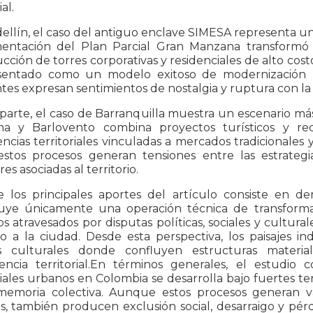
al.
llín, el caso del antiguo enclave SIMESA representa un 
entación del Plan Parcial Gran Manzana transformó r
cción de torres corporativas y residenciales de alto co
sentado como un modelo exitoso de modernización ur
tes expresan sentimientos de nostalgia y ruptura con la hi
parte, el caso de Barranquilla muestra un escenario más 
a y Barlovento combina proyectos turísticos y re
encias territoriales vinculadas a mercados tradicionales 
stos procesos generan tensiones entre las estrategi
es asociadas al territorio.
 los principales aportes del artículo consiste en dem
tuye únicamente una operación técnica de transformac
s atravesados por disputas políticas, sociales y cultura
o a la ciudad. Desde esta perspectiva, los paisajes i
es culturales donde confluyen estructuras material
encia territorial.En términos generales, el estudio c
iales urbanos en Colombia se desarrolla bajo fuertes t
memoria colectiva. Aunque estos procesos generan v
, también producen exclusión social, desarraigo y pérdi