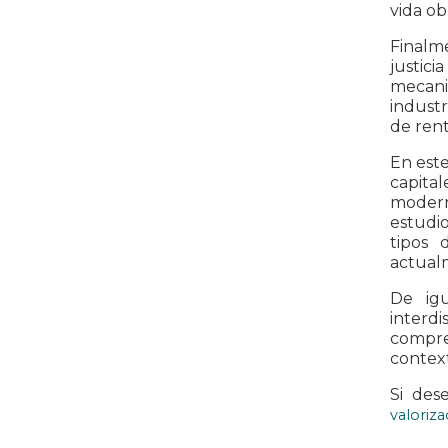
vida obr
Finalme
justici
mecani
industr
de rent
En este
capita
modern
estudio
tipos 
actualm
De igu
interdi
compren
context
Si des
valoriza