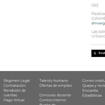
063
Realiza
Colombi
dmvarg
Las opi
Urbanos
Pos
Régimen Legal
Talento humano
Correo instit
Contratación
Ofertas de empleo
Quejas y rec
Rendición de
Encuesta
cuentas
Concurso docente
Estadísticas
Pago Virtual
Control interno