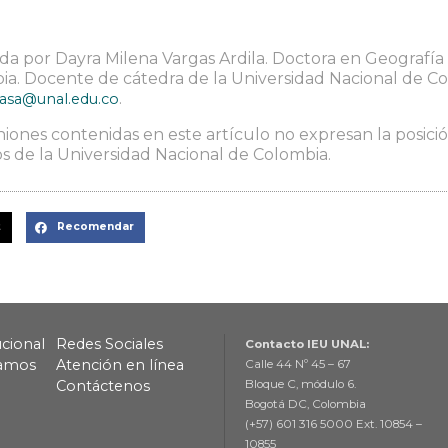
da por Dayra Milena Vargas Ardila. Doctora en Geografía
a. Docente de cátedra de la Universidad Nacional de Co
.
asa@unal.edu.co
niones contenidas en este artículo no expresan la posición
 de la Universidad Nacional de Colombia.
t
Recomendar
ucional
Redes Sociales
Contacto IEU UNAL:
lamos
Atención en línea
Calle 44 Nº 45 – 67
Contáctenos
Bloque C, módulo 6.
Bogotá DC, Colombia
(+57) 601 316 5000 Ext. 10854 –
10855