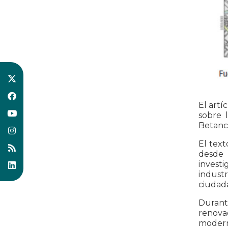
El artí
sobre l
Betanco
El text
desde 
investi
industr
ciudada
Durant
renovac
moderni