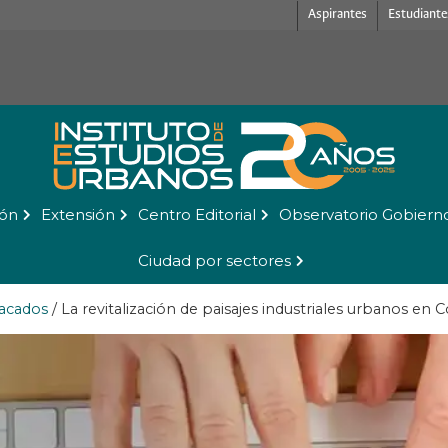
Aspirantes
Estudiante
ión
Extensión
Centro Editorial
Observatorio Gobiern
Ciudad por sectores
acados
/
La revitalización de paisajes industriales urbanos en