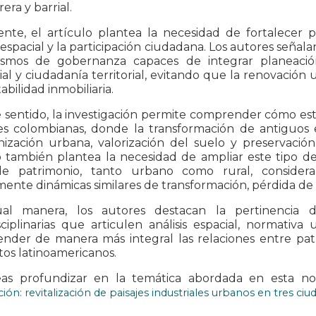
era y barrial.
nte, el artículo plantea la necesidad de fortalecer p
a espacial y la participación ciudadana. Los autores seña
smos de gobernanza capaces de integrar planeación t
ial y ciudadanía territorial, evitando que la renovación
abilidad inmobiliaria.
 sentido, la investigación permite comprender cómo est
les colombianas, donde la transformación de antiguos e
ización urbana, valorización del suelo y preservación
 también plantea la necesidad de ampliar este tipo de 
de patrimonio, tanto urbano como rural, considera
ente dinámicas similares de transformación, pérdida de m
al manera, los autores destacan la pertinencia d
sciplinarias que articulen análisis espacial, normativa
der de manera más integral las relaciones entre patri
os latinoamericanos.
eas profundizar en la temática abordada en esta nota
ción: revitalización de paisajes industriales urbanos en tres c