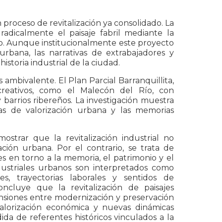
proceso de revitalización ya consolidado. La
adicalmente el paisaje fabril mediante la
sto. Aunque institucionalmente este proyecto
bana, las narrativas de extrabajadores y
storia industrial de la ciudad.
ambivalente. El Plan Parcial Barranquillita,
creativos, como el Malecón del Río, con
y barrios ribereños. La investigación muestra
as de valorización urbana y las memorias
ostrar que la revitalización industrial no
ión urbana. Por el contrario, se trata de
les en torno a la memoria, el patrimonio y el
ndustriales urbanos son interpretados como
es, trayectorias laborales y sentidos de
oncluye que la revitalización de paisajes
ensiones entre modernización y preservación
alorización económica y nuevas dinámicas
da de referentes históricos vinculados a la