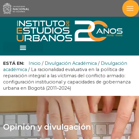
ESTÁ EN:
Inicio
/
Divulgación Académica
/
Divulgación
académica
/
La racionalidad evaluativa en la política de
reparación integral a las víctimas del conflicto armado:
configuración institucional y capacidades de gobernanza
urbana en Bogotá (2011–2024)
Opinión y divulgación