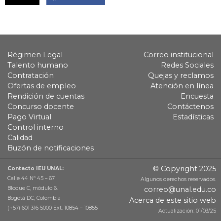
Régimen Legal
Correo institucional
Talento humano
Redes Sociales
Contratación
Quejas y reclamos
Ofertas de empleo
Atención en línea
Rendición de cuentas
Encuesta
Concurso docente
Contáctenos
Pago Virtual
Estadísticas
Control interno
Calidad
Buzón de notificaciones
© Copyright 2025
Contacto IEU UNAL:
Calle 44 Nº 45 – 67
Algunos derechos reservados.
Bloque C, módulo 6.
correo@unal.edu.co
Bogotá DC, Colombia
Acerca de este sitio web
(+57) 601 316 5000 Ext. 10854 – 10855
Actualización: 01/03/25