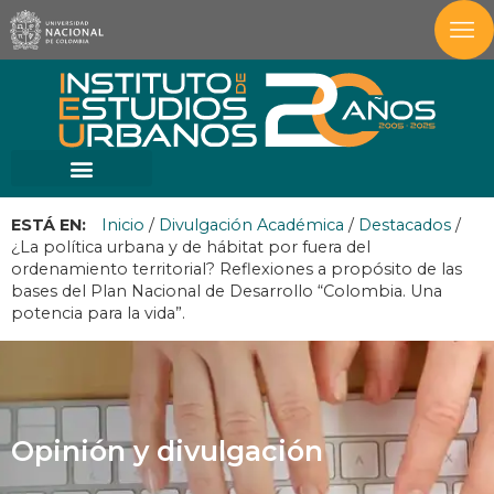
ESTÁ EN:
Inicio
/
Divulgación Académica
/
Destacados
/
¿La política urbana y de hábitat por fuera del
ordenamiento territorial? Reflexiones a propósito de las
bases del Plan Nacional de Desarrollo “Colombia. Una
potencia para la vida”.
Opinión y divulgación