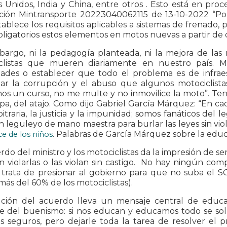
 Unidos, India y China, entre otros . Esto está en proc
ción Mintransporte 20223040062115 de 13-10-2022 “Po
ablece los requisitos aplicables a sistemas de frenado, 
ligatorios estos elementos en motos nuevas a partir d
bargo, ni la pedagogía planteada, ni la mejora de las 
clistas que mueren diariamente en nuestro país. M
dades o establecer que todo el problema es de infra
lar la corrupción y el abuso que algunos motociclista
s un curso, no me multe y no inmovilice la moto”. Ten
pa, del atajo. Como dijo Gabriel García Márquez: “En c
itraria, la justicia y la impunidad; somos fanáticos del 
 leguleyo de mano maestra para burlar las leyes sin violarl
. Palabras de García Márquez sobre la educ
ce de los niños
rdo del ministro y los motociclistas da la impresión de se
in violarlas o las violan sin castigo. No hay ningún com
 trata de presionar al gobierno para que no suba el SO
ás del 60% de los motociclistas).
ución del acuerdo lleva un mensaje central de educ
e del buenismo: si nos educan y educamos todo se solu
as seguros, pero dejarle toda la tarea de resolver el 