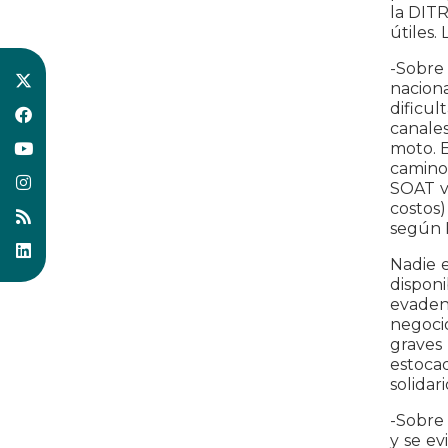
la DITR
útiles.
-Sobre 
naciona
dificul
canale
moto. E
caminos
SOAT v
costos)
según 
Nadie 
disponi
evaden
negocio
graves
estoca
solidar
-Sobre 
y se ev