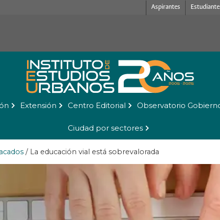
Aspirantes
Estudiante
ión
Extensión
Centro Editorial
Observatorio Gobiern
Ciudad por sectores
acados
/
La educación vial está sobrevalorada