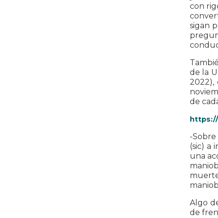
con rig
conver
sigan 
pregunt
conduci
Tambié
de la U
2022),
noviem
de cada
https:
-Sobre
(sic) a
una acc
maniob
muertes
maniobr
Algo d
de fren