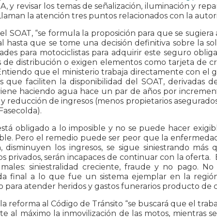
A, y revisar los temas de señalización, iluminación y re
 Llaman la atención tres puntos relacionados con la auto
el SOAT, “se formula la proposición para que se sugiera 
l hasta que se tome una decisión definitiva sobre la 
tades para motociclistas para adquirir este seguro obli
s de distribución o exigen elementos como tarjeta de 
ntiendo que el ministerio trabaja directamente con el
 que faciliten la disponibilidad del SOAT, derivadas 
iene haciendo agua hace un par de años por incremento 
 y reducción de ingresos (menos propietarios asegurados
Fasecolda).
está obligado a lo imposible y no se puede hacer exigi
ble. Pero el remedio puede ser peor que la enfermedad: 
, disminuyen los ingresos, se sigue siniestrando más
s privados, serán incapaces de continuar con la oferta. 
 males: siniestralidad creciente, fraude y no pago. N
da final a lo que fue un sistema ejemplar en la regió
io para atender heridos y gastos funerarios producto de 
la reforma al Código de Tránsito “se buscará que el traba
ite al máximo la inmovilización de las motos, mientras s