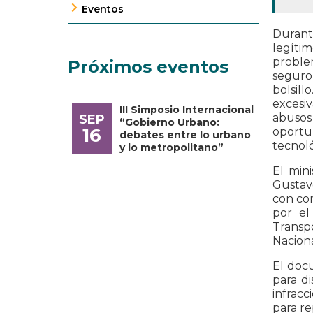
Eventos
Durante
legíti
proble
Próximos eventos
seguro
bolsil
excesi
III Simposio Internacional
abusos
SEP
“Gobierno Urbano:
16
oportu
debates entre lo urbano
tecnoló
y lo metropolitano”
El min
Gustav
con com
por el
Transpo
Naciona
El docu
para di
infracc
para r