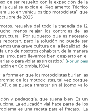
eso de ser resuelto con la expedición de la
r la cual se expide el Reglamento Técnico
para uso en vehículos tipo motocicleta”, que
e octubre de 2025.
motos, resuelve del todo la tragedia de 12
ucho menos relajar los controles de las
estructura. Por supuesto que es necesario
s reportan, pero la solución no puede ser
emos una grave cultura de la ilegalidad, de
ada uno de nosotros cohabitan, de la manera
legalismo, pero llevamos bien despierto en el
as, o para violarlas sin castigo.” (
Por un país
ación en Colombia, 1994)
r la forma en que los motociclistas burlan las
promiso de los motociclistas, tal vez porque
AT, o se pueda transitar sin él (como ya lo
ación y pedagogía, que suena bien. Es un
ciona. La educación vial hace parte de los
problema es una receta para el fracaso. La