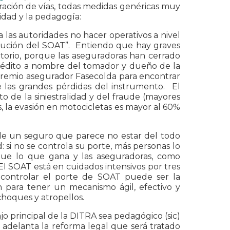
paración de vías, todas medidas genéricas muy
ridad y la pedagogía:
a las autoridades no hacer operativos a nivel
solución del SOAT”. Entiendo que hay graves
gatorio, porque las aseguradoras han cerrado
crédito a nombre del tomador y dueño de la
 gremio asegurador Fasecolda para encontrar
de las grandes pérdidas del instrumento. El
de la siniestralidad y del fraude (mayores
, la evasión en motocicletas es mayor al 60%
ble un seguro que parece no estar del todo
si no se controla su porte, más personas lo
 que lo que gana y las aseguradoras, como
El SOAT está en cuidados intensivos por tres
o controlar el porte de SOAT puede ser la
n para tener un mecanismo ágil, efectivo y
choques y atropellos.
jo principal de la DITRA sea pedagógico (sic)
e adelanta la reforma legal que será tratado