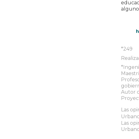
educac
algunos
h
*249
Realiza
*Ingen
Maestrí
Profeso
gobiern
Autor 
Proyec
Las opi
Urbanos
Las opi
Urbanos