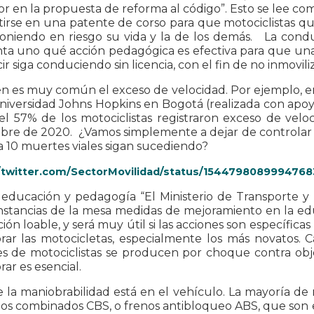
or en la propuesta de reforma al código”. Esto se lee c
tirse en una patente de corso para que motociclistas q
poniendo en riesgo su vida y la de los demás. La condu
a uno qué acción pedagógica es efectiva para que una 
r siga conduciendo sin licencia, con el fin de no inmovil
n es muy común el exceso de velocidad. Por ejemplo, en
niversidad Johns Hopkins en Bogotá (realizada con apoyo
 el 57% de los motociclistas registraron exceso de vel
bre de 2020. ¿Vamos simplemente a dejar de controlar e
 10 muertes viales sigan sucediendo?
//twitter.com/SectorMovilidad/status/154479808999476
 educación y pedagogía “El Ministerio de Transporte y 
 instancias de la mesa medidas de mejoramiento en la ed
ión loable, y será muy útil si las acciones son específicas
rar las motocicletas, especialmente los más novatos.
 de motociclistas se producen por choque contra objet
ar es esencial.
e la maniobrabilidad está en el vehículo. La mayoría 
os combinados CBS, o frenos antibloqueo ABS, que son 