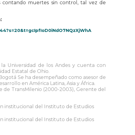
s contando muertes sin control, tal vez de
:
98144?s=20&t=gcIpfIoD0iNdO7NQzXjWhA
e la Universidad de los Andes y cuenta con
idad Estatal de Ohio.
na, Bogotá Se ha desempeñado como asesor de
arrollo en América Latina, Asia y África.
 de TransMilenio (2000-2003), Gerente del
 institucional del Instituto de Estudios
 institucional del Instituto de Estudios