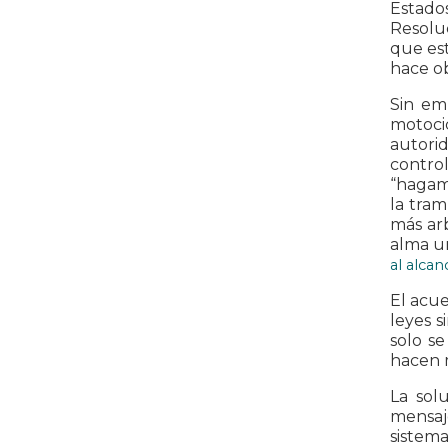
Estados
Resolu
que est
hace ob
Sin em
motoci
autori
contro
“hagamo
la tram
más arb
alma un
al alcan
El acue
leyes s
solo se
hacen m
La sol
mensaj
sistem