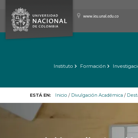
www.ieu.unal.edu.co
Instituto
Formación
Investigac
ESTÁ EN:
Inicio
/
Divulgación Académica
/
Dest