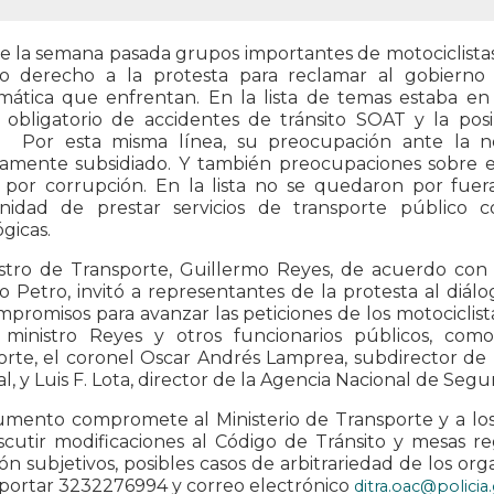
 la semana pasada grupos importantes de motociclistas e
mo derecho a la protesta para reclamar al gobierno 
mática que enfrentan. En la lista de temas estaba en p
 obligatorio de accidentes de tránsito SOAT y la pos
lo. Por esta misma línea, su preocupación ante la ne
vamente subsidiado. Y también preocupaciones sobre el
 por corrupción. En la lista no se quedaron por fuera
nidad de prestar servicios de transporte público c
gicas.
istro de Transporte, Guillermo Reyes, de acuerdo con 
o Petro, invitó a representantes de la protesta al diá
promisos para avanzar las peticiones de los motociclist
 ministro Reyes y otros funcionarios públicos, co
rte, el coronel Oscar Andrés Lamprea, subdirector de l
l, y Luis F. Lota, director de la Agencia Nacional de Segur
mento compromete al Ministerio de Transporte y a los 
scutir modificaciones al Código de Tránsito y mesas r
ión subjetivos, posibles casos de arbitrariedad de los o
eportar 3232276994 y correo electrónico
ditra.oac@policia