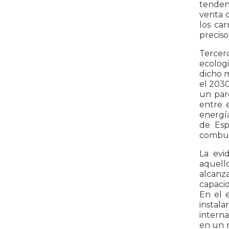
tenden
venta d
los ca
preciso
Tercer
ecologi
dicho 
el 2030
un par
entre 
energía
de Esp
combust
La evi
aquell
alcanza
capacid
En el 
instala
interna
en un m