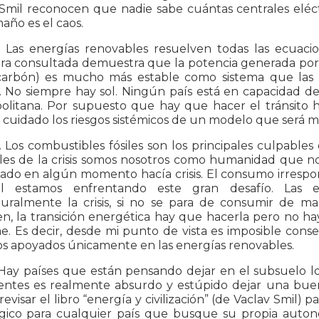
 Smil reconocen que nadie sabe cuántas centrales eléct
año es el caos.
. Las energías renovables resuelven todas las ecuacion
ura consultada demuestra que la potencia generada por l
carbón) es mucho más estable como sistema que las 
. No siempre hay sol. Ningún país está en capacidad d
olitana. Por supuesto que hay que hacer el tránsito h
uidado los riesgos sistémicos de un modelo que será m
 Los combustibles fósiles son los principales culpables d
les de la crisis somos nosotros como humanidad que
ado en algún momento hacía crisis. El consumo irrespon
l estamos enfrentando este gran desafío. Las 
turalmente la crisis, si no se para de consumir de m
, la transición energética hay que hacerla pero no hay
e. Es decir, desde mi punto de vista es imposible cons
os apoyados únicamente en las energías renovables.
Hay países que están pensando dejar en el subsuelo lo
ntes es realmente absurdo y estúpido dejar una buen
evisar el libro “energía y civilización” (de Vaclav Smil
égico para cualquier país que busque su propia auton