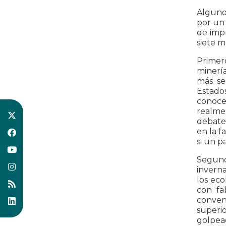
Alguno
por un
de impr
siete m
Primer
minería
más se
Estado
conoce
realme
debate,
en la f
si un p
Segund
inverna
los ec
con fa
conven
superi
golpea