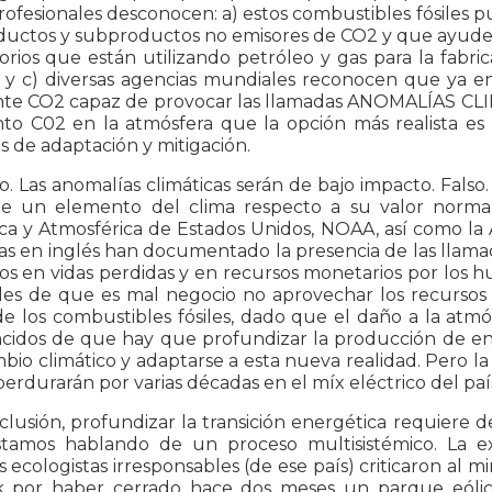
rofesionales desconocen: a) estos combustibles fósiles p
uctos y subproductos no emisores de CO2 y que ayuden a
orios que están utilizando petróleo y gas para la fabri
 y c) diversas agencias mundiales reconocen que ya en
ente CO2 capaz de provocar las llamadas ANOMALÍAS CLIM
to C02 en la atmósfera que la opción más realista es p
as de adaptación y mitigación.
. Las anomalías climáticas serán de bajo impacto. Falso.
de un elemento del clima respecto a su valor normal
ca y Atmosférica de Estados Unidos, NOAA, así como la
las en inglés han documentado la presencia de las llama
s en vidas perdidas y en recursos monetarios por los h
les de que es mal negocio no aprovechar los recursos 
de los combustibles fósiles, dado que el daño a la atm
cidos de que hay que profundizar la producción de ene
bio climático y adaptarse a esta nueva realidad. Pero l
 perdurarán por varias décadas en el míx eléctrico del paí
lusión, profundizar la transición energética requiere
tamos hablando de un proceso multisistémico. La ex
ecologistas irresponsables (de ese país) criticaron al m
 por haber cerrado hace dos meses un parque eóli