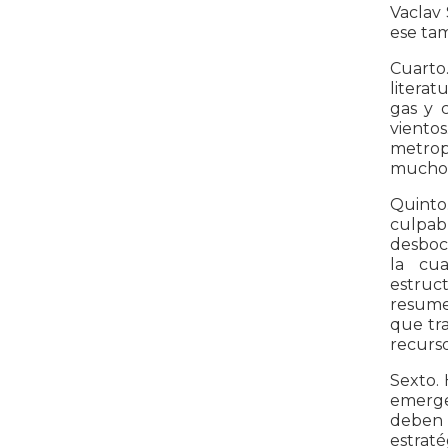
Vaclav
ese tam
Cuarto
literat
gas y 
vientos
metrop
mucho c
Quinto.
culpab
desboc
la cua
estruc
resumen
que tra
recurs
Sexto. 
emerge
deben r
estrat