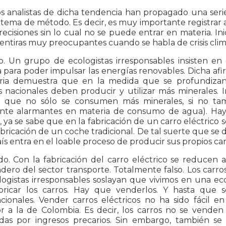
s analistas de dicha tendencia han propagado una serie
 tema de método. Es decir, es muy importante registrar
ecisiones sin lo cual no se puede entrar en materia. 
entiras muy preocupantes cuando se habla de crisis climá
o. Un grupo de ecologistas irresponsables insisten en
 para poder impulsar las energías renovables. Dicha afi
ria demuestra que en la medida que se profundizan y
s nacionales deben producir y utilizar más minerales. 
 que no sólo se consumen más minerales, si no tamb
nte alarmantes en materia de consumo de agua). Hay 
 ya se sabe que en la fabricación de un carro eléctrico 
abricación de un coche tradicional. De tal suerte que se 
aís entra en el loable proceso de producir sus propios car
o. Con la fabricación del carro eléctrico se reducen a
dero del sector transporte. Totalmente falso. Los carros
ologistas irresponsables soslayan que vivimos en una e
bricar los carros. Hay que venderlos. Y hasta que s
cionales. Vender carros eléctricos no ha sido fácil e
or a la de Colombia. Es decir, los carros no se ven
das por ingresos precarios. Sin embargo, también s