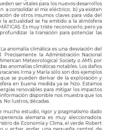
ueden ser vitales para los nuevos desarrollos
 consolidar el mix eléctrico; b) ya existen
cación de otros insumos claves para vida del
 la actualidad se ha emitido a la atmósfera
ÁTICAS. Es muy triste reconocerlo, pero ya
rofundizar la transición para potenciar las
 La anomalía climática es una desviación del
. Precisamente la Administración Nacional
 American Meteorological Society o AMS por
das anomalías climáticas notables. Los daños
uracanes Irma y María sólo son dos ejemplos
que se pueden derivar de la exploración y
ósfera en buena medida ya se hizo. Estamos
rgías renovables para mitigar los impactos
a información disponible nos muestra que los
s. No lustros, décadas.
 de mucho estudio, rigor y pragmatismo dado
periencia alemana es muy aleccionadora.
inistro de Economía y Clima, el verde Robert
co y echar andar una pequeña central de