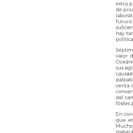
estos p
de prod
laborat
futuro;
sufici
hay tan
polític
Séptimo
valor 
Oceáni
sus sig
causado
palpab
venta 
conven
del cam
fósiles
En conc
que es
Muchos 
Habeck