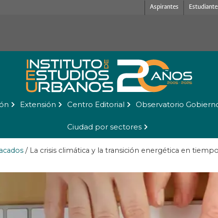
Aspirantes
Estudiante
ión
Extensión
Centro Editorial
Observatorio Gobiern
Ciudad por sectores
acados
/
La crisis climática y la transición energética en tiem