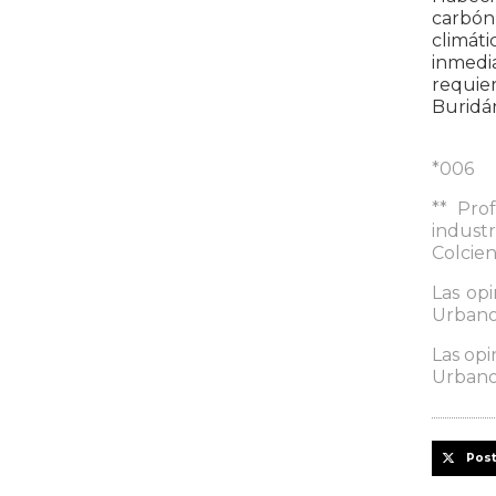
carbón
climát
inmedi
requie
Buridá
*006
** Pro
industr
Colcien
Las opi
Urbanos
Las opi
Urbanos
Pos