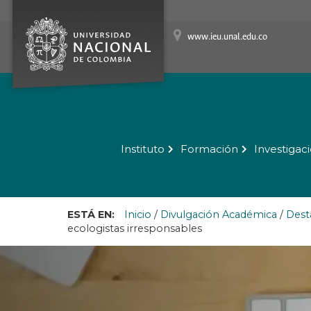
www.ieu.unal.edu.co
Instituto
Formación
Investigac
ESTÁ EN:
Inicio
/
Divulgación Académica
/
Dest
ecologistas irresponsables