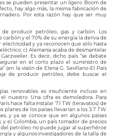
íses se pueden presentar un ligero Boom de
fecto, hay algo más, la misma fabricación de
vernadero. Por esta razón hay que ser muy
de producir petróleo, gas y carbón. Los
e carbón y el 70% de su energía la deriva de
electricidad y ya reconocen que sólo hasta
eléctrico; c) Alemania acaba de desmantelar
arzweiler. Es decir, dicho país “se debate
egurar en el corto plazo el suministro de
” (en la visión de Elena G. Sevillano-El País
eja de producir petróleo, debe buscar el
as renovables es insuficiente incluso en
el nuestro. Una cifra es demoledora. Para
rís hace falta instalar 7.1 TW (teravatios) de
 planes de los países llevarían a los 3.7 TW.
es, y ya se conoce que en algunos países
; y e) Colombia, un país tomador de precios
s del petróleo no puede jugar al superhéroe
gía y algunos investigadores de la talla de