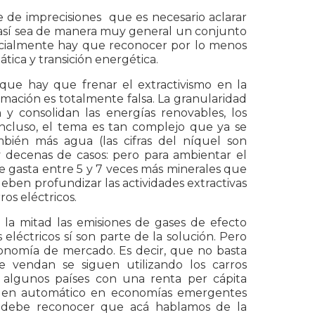
 de imprecisiones que es necesario aclarar
 así sea de manera muy general un conjunto
Inicialmente hay que reconocer por lo menos
tica y transición energética.
 que hay que frenar el extractivismo en la
rmación es totalmente falsa. La granularidad
 consolidan las energías renovables, los
Incluso, el tema es tan complejo que ya se
ién más agua (las cifras del níquel son
decenas de casos: pero para ambientar el
se gasta entre 5 y 7 veces más minerales que
deben profundizar las actividades extractivas
ros eléctricos.
 la mitad las emisiones de gases de efecto
 eléctricos sí son parte de la solución. Pero
conomía de mercado. Es decir, que no basta
e vendan se siguen utilizando los carros
n algunos países con una renta per cápita
den en automático en economías emergentes
e debe reconocer que acá hablamos de la