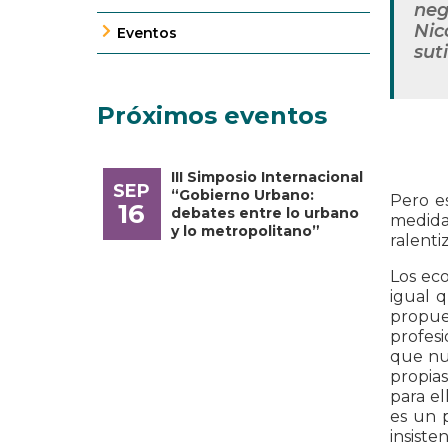
neg
Nic
Eventos
sut
Próximos eventos
III Simposio Internacional
SEP
“Gobierno Urbano:
Pero e
16
debates entre lo urbano
medida
y lo metropolitano”
ralenti
Los eco
igual 
propue
profesi
que nun
propias
para el
es un p
insiste