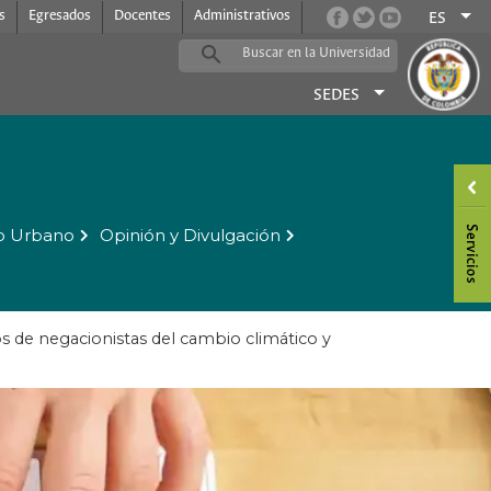
s
Egresados
Docentes
Administrativos
ES
SEDES
o Urbano
Opinión y Divulgación
pos de negacionistas del cambio climático y