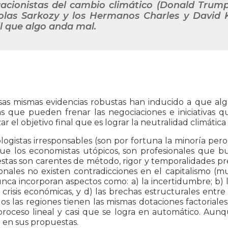
acionistas del cambio climático (Donald Trump,
olas Sarkozy y los Hermanos Charles y David
il que algo anda mal.
sas mismas evidencias robustas han inducido a que alg
s que pueden frenar las negociaciones e iniciativas q
zar el objetivo final que es lograr la neutralidad climática
logistas irresponsables (son por fortuna la minoría per
que los economistas utópicos, son profesionales que b
stas son carentes de método, rigor y temporalidades pr
onales no existen contradicciones en el capitalismo (mu
ca incorporan aspectos como: a) la incertidumbre; b) la
 crisis económicas, y d) las brechas estructurales entre 
los las regiones tienen las mismas dotaciones factoriale
roceso lineal y casi que se logra en automático. Aunque
n en sus propuestas.