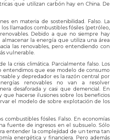
ricas que utilizan carbón hay en China. De
es en materia de sostenibilidad. Falso. La
os llamados combustibles fósiles (petróleo,
renovables. Debido a que no siempre hay
e almacenar la energía que utiliza una área
acia las renovables, pero entendiendo con
ás vulnerable.
e la crisis climática. Parcialmente falso. Los
 no entendimos que ese modelo de consumo
sable y depredador es la razón central por
energías renovables no van a resolver
anera desaforada y casi que demencial. En
 que hacerse ilusiones sobre los beneficios
ervar el modelo de sobre explotación de los
s combustibles fósiles. Falso. En economías
a fuente de ingresos en el subsuelo. Sólo
) para entender la complejidad de un tema tan
omía energética y financiera. Pero además