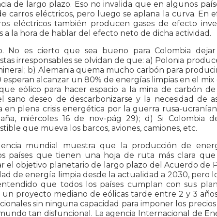
cia de largo plazo. Eso no invalida que en algunos pa
e carros eléctricos, pero luego se aplana la curva. En e
rros eléctricos también producen gases de efecto in
s a la hora de hablar del efecto neto de dicha actividad.
o. No es cierto que sea bueno para Colombia dejar 
stas irresponsables se olvidan de que: a) Polonia produc
mineral; b) Alemania quema mucho carbón para producir 
 esperan alcanzar un 80% de energías limpias en el mix 
que eólico para hacer espacio a la mina de carbón de G
el sano deseo de descarbonizarse y la necesidad de as
 en plena crisis energética por la guerra rusa-ucraníana
aña, miércoles 16 de nov-pág 29); d) Si Colombia d
ible que mueva los barcos, aviones, camiones, etc.
dencia mundial muestra que la producción de energí
os países que tienen una hoja de ruta más clara que 
r el objetivo planetario de largo plazo del Acuerdo de Pa
ad de energía limpia desde la actualidad a 2030, pero los
entendido que todos los países cumplan con sus plan
r un proyecto mediano de eólicas tarde entre 2 y 3 años
cionales sin ninguna capacidad para imponer los precio
undo tan disfuncional. La agencia Internacional de Ener