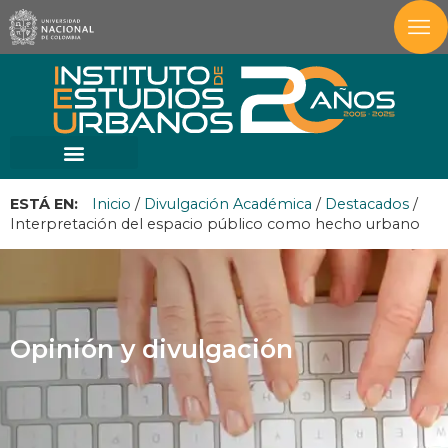
ESTÁ EN:
Inicio
/
Divulgación Académica
/
Destacados
/
Interpretación del espacio público como hecho urbano
Opinión y divulgación