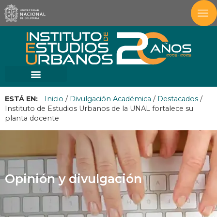
ESTÁ EN:
Inicio
/
Divulgación Académica
/
Destacados
/
Instituto de Estudios Urbanos de la UNAL fortalece su
planta docente
Opinión y divulgación