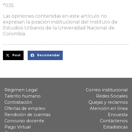
*035
Las opiniones contenidas en este artículo no
expresan la posición institucional del Instituto de
Estudios Urbanos de la Universidad Nacional de
Colombia.
Post
Recomendar
Régimen Legal
Correo institucional
Talento humano
Redes Sociales
Contratación
Quejas y reclamos
Ofertas de empleo
Atención en línea
Rendición de cuentas
Encuesta
Concurso docente
Contáctenos
Pago Virtual
Estadísticas