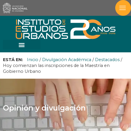
ESTÁ EN:
Inicio
/
Divulgación Académica
/
Destacados
/
Hoy comienzan las inscripciones de la Maestría en
Gobierno Urbano
Opinión y divulgación