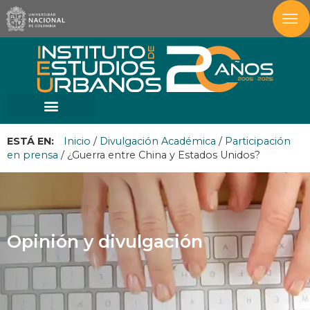
ESTÁ EN:
Inicio
/
Divulgación Académica
/
Participación
en prensa
/
¿Guerra entre China y Estados Unidos?
Opinión y divulgación