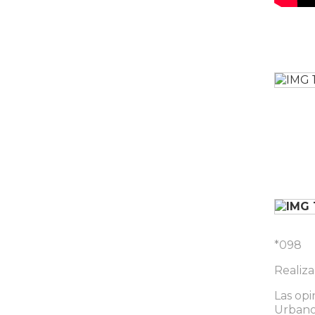
*098
Realiz
Las opi
Urbanos