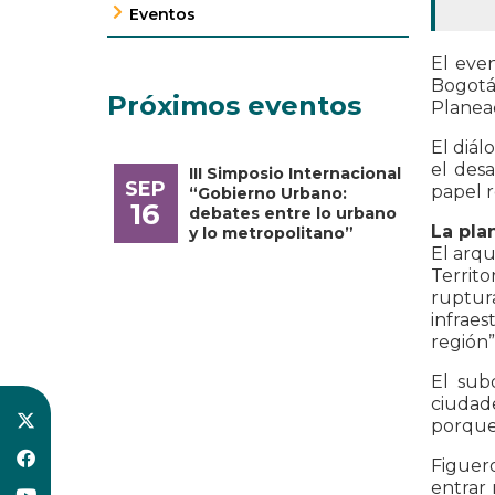
Eventos
El eve
Bogotá
Próximos eventos
Planeac
El diál
el desa
III Simposio Internacional
SEP
papel r
“Gobierno Urbano:
16
debates entre lo urbano
La pla
y lo metropolitano”
El arqu
Territo
ruptur
infraes
región”
El sub
ciudad
porque 
Figuero
entrar 