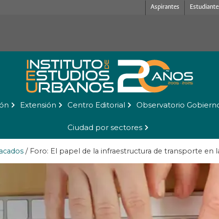
Aspirantes
Estudiante
ión
Extensión
Centro Editorial
Observatorio Gobiern
Ciudad por sectores
acados
/
Foro: El papel de la infraestructura de transporte en l