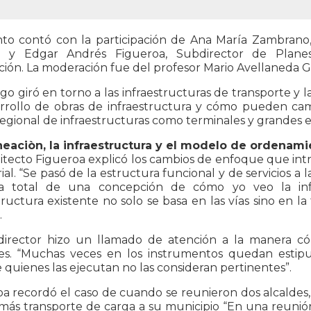
nto contó con la participación de Ana María Zambrano
 y Edgar Andrés Figueroa, Subdirector de Planes 
ión. La moderación fue del profesor Mario Avellaneda G
ogo giró en torno a las infraestructuras de transporte y
rrollo de obras de infraestructura y cómo pueden camb
egional de infraestructuras como terminales y grandes es
neaciòn, la infraestructura y el modelo de ordenami
itecto Figueroa explicó los cambios de enfoque que int
rial. “Se pasó de la estructura funcional y de servicios a
a total de una concepción de cómo yo veo la infra
tructura existente no solo se basa en las vías sino en 
.
director hizo un llamado de atención a la manera có
es. “Muchas veces en los instrumentos quedan estip
quienes las ejecutan no las consideran pertinentes”.
a recordó el caso de cuando se reunieron dos alcaldes, 
más transporte de carga a su municipio “En una reunió