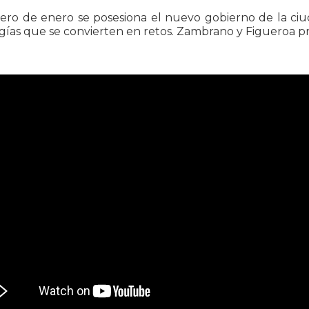
ero de enero se posesiona el nuevo gobierno de la ciud
gías que se convierten en retos. Zambrano y Figueroa pr