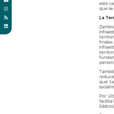
este ca
que se 
La Ter
Zambran
infraes
territo
finale
infraes
territ
fundam
persona
Tambié
reducen
que ta
socialm
Por últ
facilit
básicos