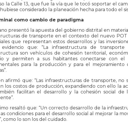
so la Calle 13, que fue la vía que le tocó soportar el camb
hubiese considerado la planeación hecha para todo el s
minal como cambio de paradigma
o presentó la apuesta del gobierno distrital en materia 
tructuras de transporte en el contexto del nuevo POT y 
riales que representan estos desarrollos y las inversio
s evidencio que: “La infraestructura de transporte 
tructura son vehículos de cohesión territorial, económi
orio y permiten a sus habitantes conectarse con el
entales para la producción y para el mejoramiento d
s”.
n afirmó que: “Las infraestructuras de transporte, no
 los costos de producción, expandiendo con ello la acti
mbién facilitan el desarrollo y la cohesión social de
ente”.
imo resaltó que: “Un correcto desarrollo de la infraes
a las condiciones para el desarrollo social al mejorar la mov
”, como lo son los del cuidado.