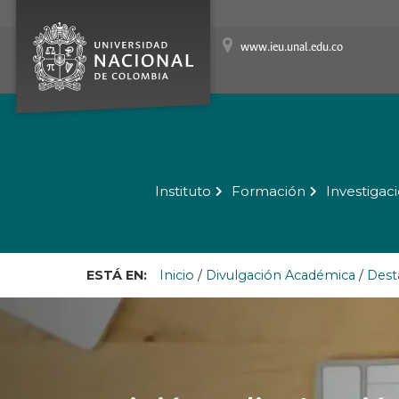
www.ieu.unal.edu.co
Instituto
Formación
Investigac
ESTÁ EN:
Inicio
/
Divulgación Académica
/
Dest