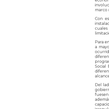
económi
involuc
marco r
Con es
instala
cuales 
limitac
Para e
a mayo
ocurrid
difere
progra
Social
difere
alcance
Del lad
gobier
fuesen 
además
capacid