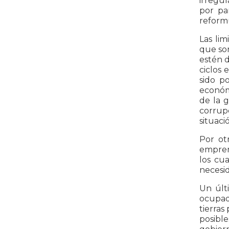
irregul
por pa
reformu
Las lim
que so
estén d
ciclos 
sido p
económi
de la 
corrupc
situaci
Por ot
emprend
los cu
necesid
Un últ
ocupad
tierras
posibl