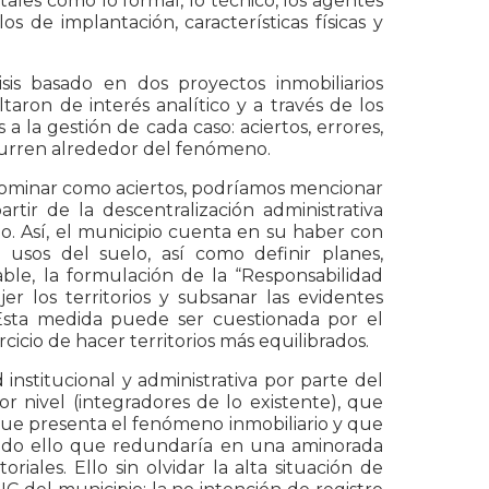
les como lo formal, lo técnico, los agentes
s de implantación, características físicas y
sis basado en dos proyectos inmobiliarios
ultaron de interés analítico y a través de los
 la gestión de cada caso: aciertos, errores,
ocurren alrededor del fenómeno.
nominar como aciertos, podríamos mencionar
tir de la descentralización administrativa
o. Así, el municipio cuenta en su haber con
usos del suelo, así como definir planes,
le, la formulación de la “Responsabilidad
r los territorios y subsanar las evidentes
. Esta medida puede ser cuestionada por el
icio de hacer territorios más equilibrados.
 institucional y administrativa por parte del
 nivel (integradores de lo existente), que
que presenta el fenómeno inmobiliario y que
 todo ello que redundaría en una aminorada
iales. Ello sin olvidar la alta situación de