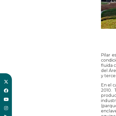
Pilar 
condici
fluida 
del Ár
y terce
En el c
2010. 
producc
indust
(parqu
enclave