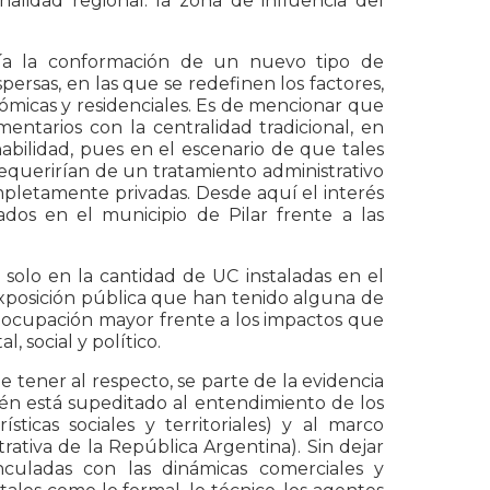
lidad regional: la zona de influencia del
ría la conformación de un nuevo tipo de
ersas, en las que se redefinen los factores,
nómicas y residenciales. Es de mencionar que
entarios con la centralidad tradicional, en
abilidad, pues en el escenario de que tales
equerirían de un tratamiento administrativo
pletamente privadas. Desde aquí el interés
dos en el municipio de Pilar frente a las
 solo en la cantidad de UC instaladas en el
a exposición pública que han tenido alguna de
preocupación mayor frente a los impactos que
, social y político.
e tener al respecto, se parte de la evidencia
n está supeditado al entendimiento de los
sticas sociales y territoriales) y al marco
trativa de la República Argentina). Sin dejar
culadas con las dinámicas comerciales y