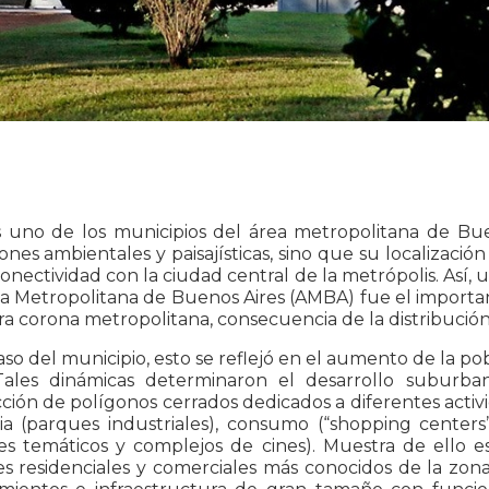
es uno de los municipios del área metropolitana de B
ones ambientales y paisajísticas, sino que su localizació
conectividad con la ciudad central de la metrópolis. Así
ea Metropolitana de Buenos Aires (AMBA) fue el importa
ra corona metropolitana, consecuencia de la distribución 
aso del municipio, esto se reflejó en el aumento de la po
Tales dinámicas determinaron el desarrollo suburban
ión de polígonos cerrados dedicados a diferentes activid
ria (parques industriales), consumo (“shopping center
es temáticos y complejos de cines). Muestra de ello 
s residenciales y comerciales más conocidos de la zon