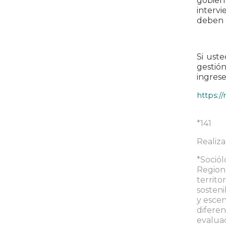
gobier
interv
deben c
Si ust
gestión
ingrese
https://
*141
Realiza
*Sociól
Regiona
territo
sosteni
y escen
diferen
evalua