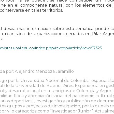
no local (si se puede), se hace compatible un mod
iene en el componente natural con los elementos del
onservarse en tales territorios.
ed desea más información sobre esta temática puede con
 urbanística de urbanizaciones cerradas en Pilar-Argent
 a
revistas.unal.edu.co/index.php/revcep/article/view/57325
da por: Alejandro Mendoza Jaramillo
ogo por la Universidad Nacional de Colombia, especialist
l de la Universidad de Buenos Aires. Experiencia en ge
rial y desarrollo local en municipios de Colombia y Argent
bilidad física y apropiación social del patrimonio cultura
arios deportivos), investigación y publicación de docum
tes grupos y proyectos de investigación, por lo que es 
dor y lo categoriza como “Investigador Junior”. Actua