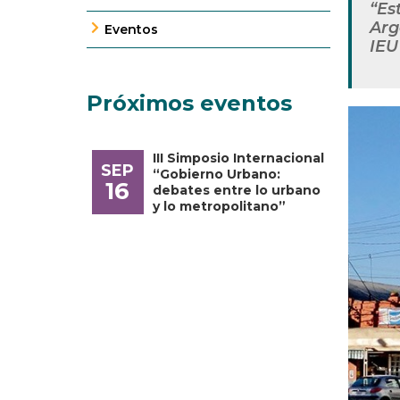
“Es
Arg
Eventos
IEU
Próximos eventos
III Simposio Internacional
SEP
“Gobierno Urbano:
16
debates entre lo urbano
y lo metropolitano”