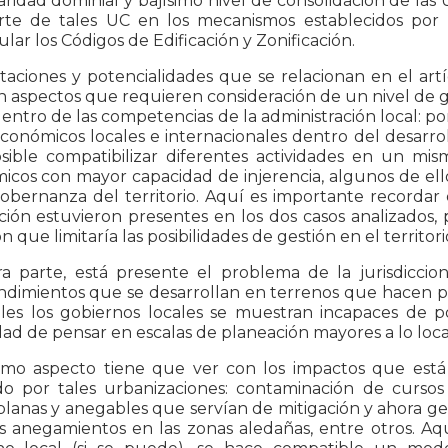
aridad dominial y bajísimo nivel de consolidación de las 
rte de tales UC en los mecanismos establecidos por la
lar los Códigos de Edificación y Zonificación.
itaciones y potencialidades que se relacionan en el ar
n aspectos que requieren consideración de un nivel de
entro de las competencias de la administración local: por
económicos locales e internacionales dentro del desarro
osible compatibilizar diferentes actividades en un mi
cos con mayor capacidad de injerencia, algunos de ell
gobernanza del territorio. Aquí es importante recordar
ión estuvieron presentes en los dos casos analizados,
ón que limitaría las posibilidades de gestión en el territori
ra parte, está presente el problema de la jurisdiccio
imientos que se desarrollan en terrenos que hacen par
ales los gobiernos locales se muestran incapaces de p
ad de pensar en escalas de planeación mayores a lo loca
imo aspecto tiene que ver con los impactos que está
o por tales urbanizaciones: contaminación de cursos
 planas y anegables que servían de mitigación y ahora g
es anegamientos en las zonas aledañas, entre otros. A