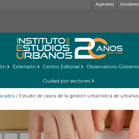
Aspirantes
Estudiante
ión
Extensión
Centro Editorial
Observatorio Gobiern
Ciudad por sectores
acados
/
Estudio de casos de la gestión urbanística de urbaniz