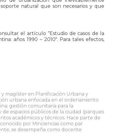
elo de urbanización que inevitablemente
 soporte natural que son necesarios y que
sultar el artículo “Estudio de casos de la
ina: años 1990 – 2010″. Para tales efectos,
a y magíster en Planificación Urbana y
stión urbana enfocada en el ordenamiento
ina; gestión comunitaria para la
l y de espacios públicos de la ciudad (parques
entos académicos y técnicos. Hace parte de
reconocido por Minciencias como par
lmente, se desempeña como docente