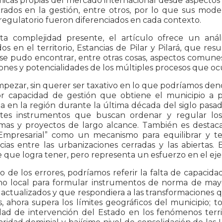
cas propias del mercado internacional desde aspectos ta
rados en la gestión, entre otros, por lo que sus modelo
egulatorio fueron diferenciados en cada contexto.
ta complejidad presente, el artículo ofrece un análi
dos en el territorio, Estancias de Pilar y Pilará, que res
se pudo encontrar, entre otras cosas, aspectos comunes a
iones y potencialidades de los múltiples procesos que 
mpezar, sin querer ser taxativo en lo que podríamos de
r capacidad de gestión que obtiene el municipio a par
a en la región durante la última década del siglo pasad
ntes instrumentos que buscan ordenar y regular los 
mas y proyectos de largo alcance. También es destacab
 Empresarial” como un mecanismo para equilibrar y teje
ncias entre las urbanizaciones cerradas y las abiertas
 que logra tener, pero representa un esfuerzo en el ejerc
o de los errores, podríamos referir la falta de capacidad
no local para formular instrumentos de norma de mayor
actualizados y que respondiera a las transformaciones 
, ahora supera los límites geográficos del municipio;
ad de intervención del Estado en los fenómenos territor