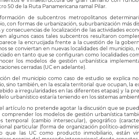
mientos e infraestructura de gran tamaño con funciona
ro 50 de la Ruta Panamericana ramal Pilar.
formación de subcentros metropolitanos determina
o, con formas de urbanización, suburbanización más disp
 y consecuencias de localización de las actividades eco
 en algunos casos tales subcentros resultaron complem
parece la encrucijada frente a la cuestión de la gobern
os se conviertan en nuevas localidades del municipio, r
nciado en tanto que se configuran como localidades com
nocer los modelos de gestión urbanística implementa
aciones cerradas (UC en adelante).
ción del municipio como caso de estudio se explica no
rio, sino también, en la escala territorial que ocupan, l
debido a irregularidades en las diferentes etapas) y la 
elo urbanístico estaría teniendo en los sistemas ambiental
 el artículo no pretende agotar la discusión que se pued
 comprender los modelos de gestión urbanística tambié
s temporal (cambio intersecular), geográfico (caracterí
cional particular (forma de organización político-adminis
o que las UC como producto inmobiliario, están vin