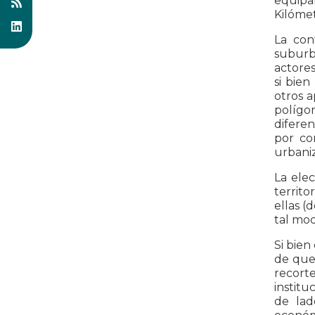
equipa
Kilómet
La con
suburbi
actores
si bien
otros a
polígon
difere
por co
urbaniz
La elec
territo
ellas (
tal mod
Si bien
de que
recorte
institu
de lad