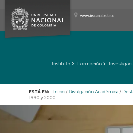
www.ieu.unal.edu.co
Instituto
Formación
Investigac
ESTÁ EN:
Inicio
/
Divulgación Académica
/
Dest
1990 y 2000