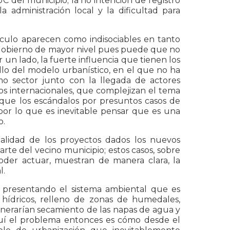
UC del municipio; la no intención de registro
 administración local y la dificultad para
tículo aparecen como indisociables en tanto
 gobierno de mayor nivel pues puede que no
 un lado, la fuerte influencia que tienen los
llo del modelo urbanístico, en el que no ha
smo sector junto con la llegada de actores
os internacionales, que complejizan el tema
 que los escándalos por presuntos casos de
 por lo que es inevitable pensar que es una
o.
nalidad de los proyectos dados los nuevos
te del vecino municipio; estos casos, sobre
oder actuar, muestran de manera clara, la
l.
 presentando el sistema ambiental que es
 hídricos, relleno de zonas de humedales,
enerarían secamiento de las napas de agua y
quí el problema entonces es cómo desde el