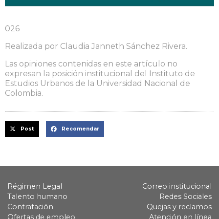
026
Realizada por Claudia Janneth Sánchez Rivera.
Las opiniones contenidas en este artículo no
expresan la posición institucional del Instituto de
Estudios Urbanos de la Universidad Nacional de
Colombia.
Post
Recomendar
Régimen Legal
Correo institucional
Talento humano
Redes Sociales
Contratación
Quejas y reclamos
Ofertas de empleo
Atención en línea