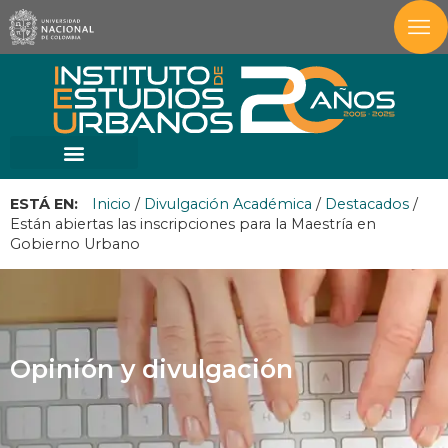
ESTÁ EN:
Inicio
/
Divulgación Académica
/
Destacados
/
Están abiertas las inscripciones para la Maestría en
Gobierno Urbano
Opinión y divulgación