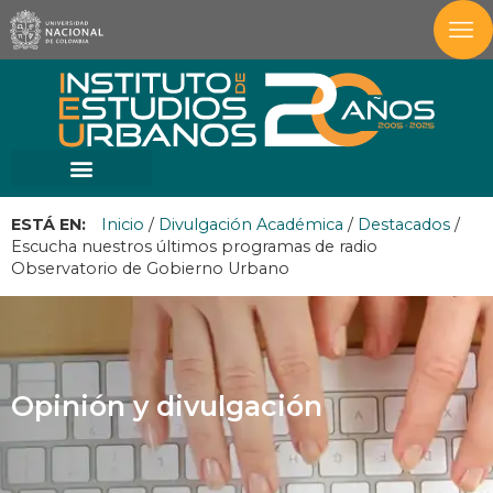
ESTÁ EN:
Inicio
/
Divulgación Académica
/
Destacados
/
Escucha nuestros últimos programas de radio
Observatorio de Gobierno Urbano
Opinión y divulgación