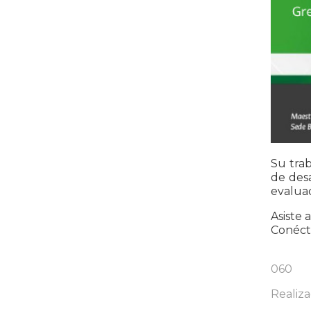
Su trab
de desa
evaluad
Asiste 
Conéct
060
Realiz