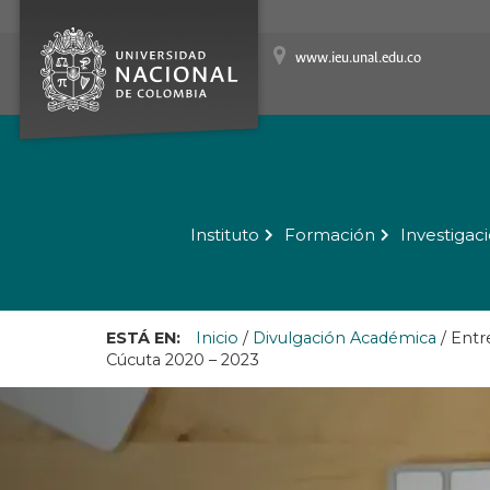
www.ieu.unal.edu.co
Instituto
Formación
Investigac
ESTÁ EN:
Inicio
/
Divulgación Académica
/
Entre
Cúcuta 2020 – 2023