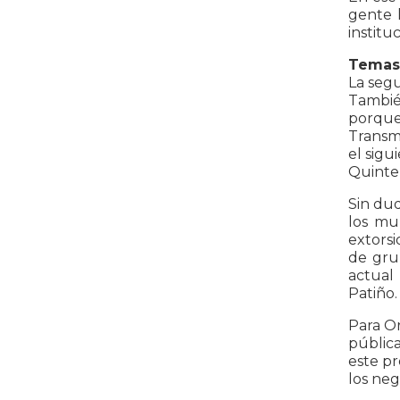
gente l
institu
Temas 
La segu
También
porque
Transmi
el sigu
Quinter
Sin dud
los mu
extorsi
de gru
actual
Patiño.
Para Or
pública
este pr
los neg