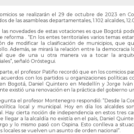
comicios se realizarán el 29 de octubre de 2023 en Co
os de las asambleas departamentales, 1.102 alcaldes, 12.0
 las novedades de estas votaciones es que Bogotá podr
e reforma . “En los entes territoriales varios temas est
ión de modificar la clasificación de municipios, que
llo. Además, se mirará la relación entre la democracia l
al que de una u otra manera va a tocar la arquitec
riales”, señaló Oróstegui.
parte, el profesor Patiño recordó que en los comicios pa
 acuerdos con los partidos u organizaciones políticas c
en Bogotá, Daniel Quintero en Medellín y Jorge Iván 
te existió una renovación en la práctica del gobierno u
egunta el profesor Montenegro respondió: ”Desde la Cons
política local y municipal. Hoy en día los alcaldes so
l. Hay cierta noción de independencia en estos tres cas
e llegar a la alcaldía no existía en el país, Daniel Qui
argo y lo mismo pasó con Ospina. Esto conlleva a situ
as locales se vuelven un asunto de orden nacional”.