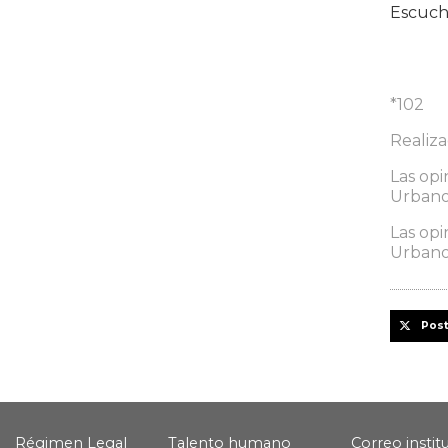
Escuch
*102
Realiz
Las opi
Urbanos
Las opi
Urbanos
Pos
Régimen Legal
Talento humano
Correo instit