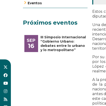
Eventos
Estos 
diputad
Próximos eventos
Una de
recient
intenc
III Simposio Internacional
Desarro
SEP
“Gobierno Urbano:
nacion
16
debates entre lo urbano
territo
y lo metropolitano”
Por su 
por los
López 
realmen
A la pr
de la 
naciona
antes d
este c
polític