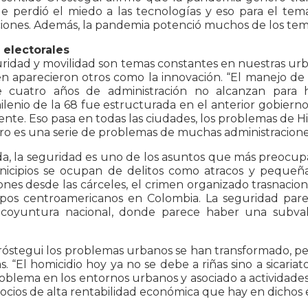
e perdió el miedo a las tecnologías y eso para el tema 
ciones. Además, la pandemia potenció muchos de los tem
electorales
ridad y movilidad son temas constantes en nuestras urbe
 aparecieron otros como la innovación. “El manejo de u
 cuatro años de administración no alcanzan para h
lenio de la 68 fue estructurada en el anterior gobierno,
iente. Eso pasa en todas las ciudades, los problemas de 
o es una serie de problemas de muchas administracione
a, la seguridad es uno de los asuntos que más preocupan
nicipios se ocupan de delitos como atracos y pequeñ
ones desde las cárceles, el crimen organizado trasnacion
pos centroamericanos en Colombia. La seguridad parec
 coyuntura nacional, donde parece haber una subval
óstegui los problemas urbanos se han transformado, per
s. “El homicidio hoy ya no se debe a riñas sino a sicari
oblema en los entornos urbanos y asociado a actividades
ocios de alta rentabilidad económica que hay en dichos 