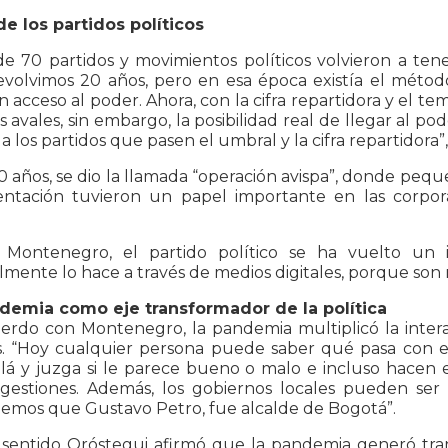
de los partidos políticos
e 70 partidos y movimientos políticos volvieron a tener
evolvimos 20 años, pero en esa época existía el métod
n acceso al poder. Ahora, con la cifra repartidora y el t
avales, sin embargo, la posibilidad real de llegar al p
a los partidos que pasen el umbral y la cifra repartidora”
 años, se dio la llamada “operación avispa”, donde peque
entación tuvieron un papel importante en las corpor
Montenegro, el partido político se ha vuelto un 
mente lo hace a través de medios digitales, porque son 
demia como eje transformador de la política
erdo con Montenegro, la pandemia multiplicó la interac
s. “Hoy cualquier persona puede saber qué pasa con el 
llá y juzga si le parece bueno o malo e incluso hacen
 gestiones. Además, los gobiernos locales pueden ser 
emos que Gustavo Petro, fue alcalde de Bogotá”.
 sentido Oróstegui afirmó que la pandemia generó tran