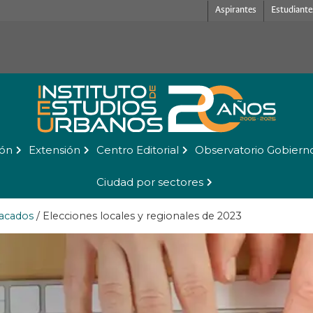
Aspirantes
Estudiante
ión
Extensión
Centro Editorial
Observatorio Gobiern
Ciudad por sectores
acados
/
Elecciones locales y regionales de 2023