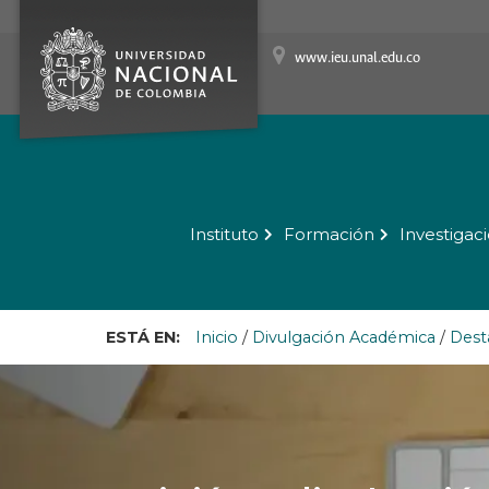
www.ieu.unal.edu.co
Instituto
Formación
Investigac
ESTÁ EN:
Inicio
/
Divulgación Académica
/
Dest