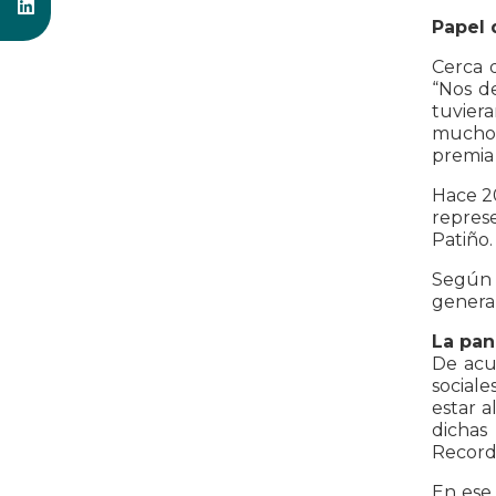
Papel 
Cerca d
“Nos d
tuviera
muchos 
premia 
Hace 20
repres
Patiño.
Según 
general
La pan
De acu
sociale
estar a
dichas
Record
En ese