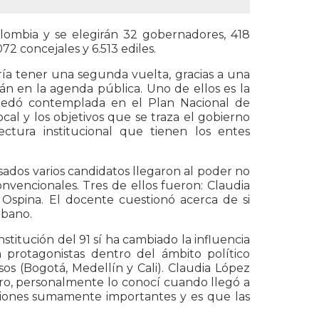
lombia y se elegirán 32 gobernadores, 418
72 concejales y 6.513 ediles.
ía tener una segunda vuelta, gracias a una
arán en la agenda pública. Uno de ellos es la
 quedó contemplada en el Plan Nacional de
ocal y los objetivos que se traza el gobierno
tura institucional que tienen los entes
sados varios candidatos llegaron al poder no
onvencionales. Tres de ellos fueron: Claudia
Ospina. El docente cuestionó acerca de si
rbano.
titución del 91 sí ha cambiado la influencia
n protagonistas dentro del ámbito político
os (Bogotá, Medellín y Cali). Claudia López
ntero, personalmente lo conocí cuando llegó a
aciones sumamente importantes y es que las