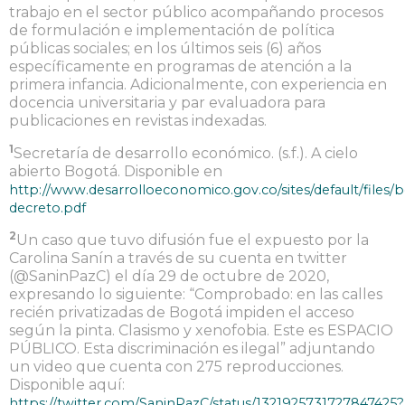
trabajo en el sector público acompañando procesos
de formulación e implementación de política
públicas sociales; en los últimos seis (6) años
específicamente en programas de atención a la
primera infancia. Adicionalmente, con experiencia en
docencia universitaria y par evaluadora para
publicaciones en revistas indexadas.
1
Secretaría de desarrollo económico. (s.f.). A cielo
abierto Bogotá. Disponible en
http://www.desarrolloeconomico.gov.co/sites/default/files/
decreto.pdf
2
Un caso que tuvo difusión fue el expuesto por la
Carolina Sanín a través de su cuenta en twitter
(@SaninPazC) el día 29 de octubre de 2020,
expresando lo siguiente: “Comprobado: en las calles
recién privatizadas de Bogotá impiden el acceso
según la pinta. Clasismo y xenofobia. Este es ESPACIO
PÚBLICO. Esta discriminación es ilegal” adjuntando
un video que cuenta con 275 reproducciones.
Disponible aquí:
https://twitter.com/SaninPazC/status/1321925731727847425?