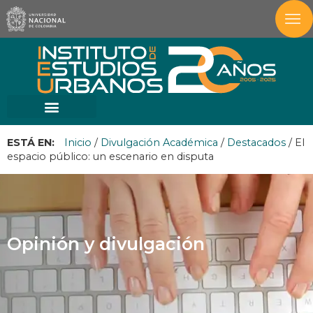
ESTÁ EN:
Inicio
/
Divulgación Académica
/
Destacados
/
El
espacio público: un escenario en disputa
Opinión y divulgación