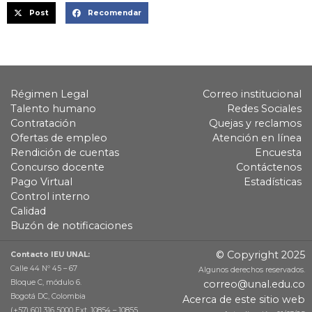
Post
Recomendar
Régimen Legal
Correo institucional
Talento humano
Redes Sociales
Contratación
Quejas y reclamos
Ofertas de empleo
Atención en línea
Rendición de cuentas
Encuesta
Concurso docente
Contáctenos
Pago Virtual
Estadísticas
Control interno
Calidad
Buzón de notificaciones
© Copyright 2025
Contacto IEU UNAL:
Calle 44 Nº 45 – 67
Algunos derechos reservados.
Bloque C, módulo 6.
correo@unal.edu.co
Bogotá DC, Colombia
Acerca de este sitio web
(+57) 601 316 5000 Ext. 10854 – 10855