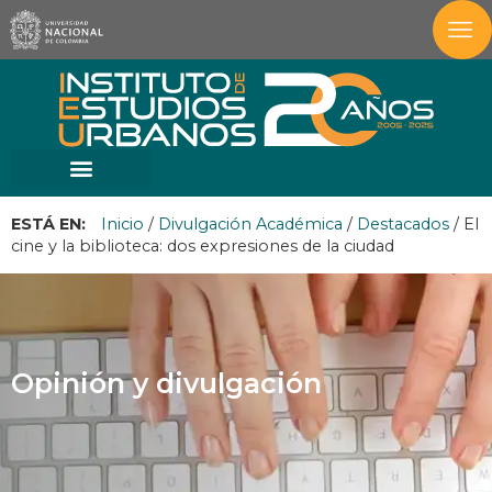
ESTÁ EN:
Inicio
/
Divulgación Académica
/
Destacados
/
El
cine y la biblioteca: dos expresiones de la ciudad
Opinión y divulgación