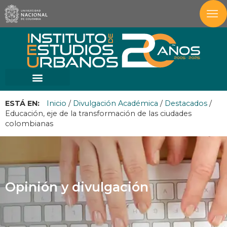
ESTÁ EN:
Inicio
/
Divulgación Académica
/
Destacados
/
Educación, eje de la transformación de las ciudades
colombianas
Opinión y divulgación