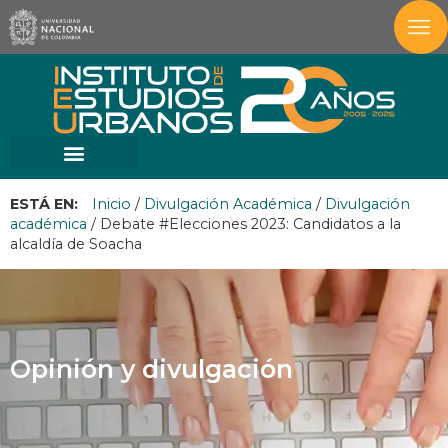
ESTÁ EN:
Inicio
/
Divulgación Académica
/
Divulgación
académica
/
Debate #Elecciones 2023: Candidatos a la
alcaldía de Soacha
Opinión y divulgación