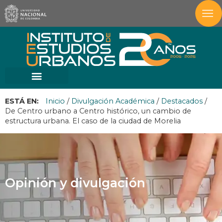
ESTÁ EN:
Inicio
/
Divulgación Académica
/
Destacados
/
De Centro urbano a Centro histórico, un cambio de
estructura urbana. El caso de la ciudad de Morelia
Opinión y divulgación