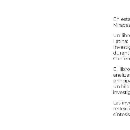
En esta
Miradas
Un libr
Latina
Investi
durant
Confere
El libr
analiza
princip
un hilo
investi
Las in
reflexi
síntesi