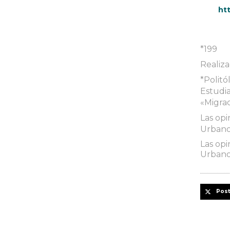
ht
*199
Realiza
*Polit
Estudi
«Migrac
Las opi
Urbanos
Las opi
Urbanos
Pos