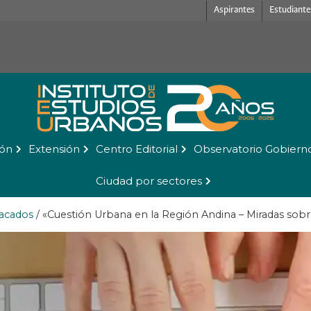
Aspirantes
Estudiante
ión
Extensión
Centro Editorial
Observatorio Gobiern
Ciudad por sectores
acados
/
«Cuestión Urbana en la Región Andina – Miradas sobre