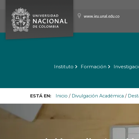
www.ieu.unal.edu.co
Instituto
Formación
Investigac
ESTÁ EN:
Inicio
/
Divulgación Académica
/
Dest