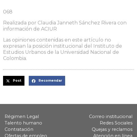
068
Realizada por Claudia Janneth Sánchez Rivera con
información de ACIUR
Las opiniones contenidas en este artículo no
expresan la posición institucional del Instituto de
Estudios Urbanos de la Universidad Nacional de
Colombia.
Post
Recomendar
Régimen Legal
Correo institucional
Talento humano
Redes Sociales
Contratación
Quejas y reclamos
Ofertas de empleo
Atención en línea