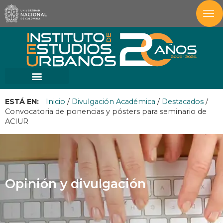
ESTÁ EN:
Inicio
/
Divulgación Académica
/
Destacados
/
Convocatoria de ponencias y pósters para seminario de
ACIUR
Opinión y divulgación