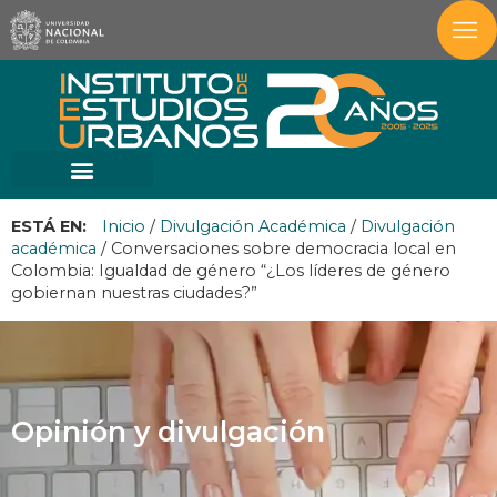
ESTÁ EN:
Inicio
/
Divulgación Académica
/
Divulgación
académica
/
Conversaciones sobre democracia local en
Colombia: Igualdad de género “¿Los líderes de género
gobiernan nuestras ciudades?”
Opinión y divulgación