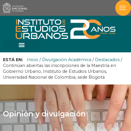
ESTÁ EN:
Inicio
/
Divulgación Académica
/
Destacados
/
Continúan abiertas las inscripciones de la Maestría en
Gobierno Urbano, Instituto de Estudios Urbanos,
Universidad Nacional de Colombia, sede Bogotá
Opinión y divulgación