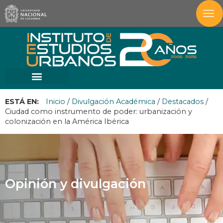
ESTÁ EN:
Inicio
/
Divulgación Académica
/
Destacados
/
Ciudad como instrumento de poder: urbanización y
colonización en la América Ibérica
Opinión y divulgación