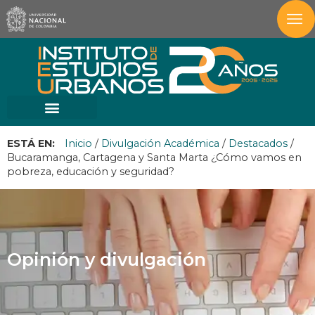
ESTÁ EN:
Inicio
/
Divulgación Académica
/
Destacados
/
Bucaramanga, Cartagena y Santa Marta ¿Cómo vamos en
pobreza, educación y seguridad?
Opinión y divulgación