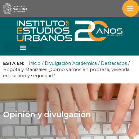
ESTÁ EN:
Inicio
/
Divulgación Académica
/
Destacados
/
Bogotá y Manizales ¿Cómo vamos en pobreza, vivienda,
educación y seguridad?
Opinión y divulgación