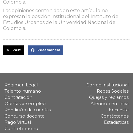
Colombia.
Las opiniones contenidas en este artículo no
expresan la posición institucional del Instituto de
Estudios Urbanos de la Universidad Nacional de
Colombia.
Post
Recomendar
Régimen Legal
Correo institucional
Talento humano
Redes Sociales
Contratación
Quejas y reclamos
Ofertas de empleo
Atención en línea
Rendición de cuentas
Encuesta
Concurso docente
Contáctenos
Pago Virtual
Estadísticas
Control interno