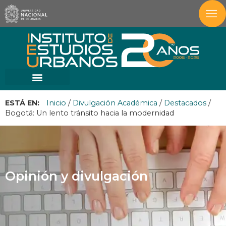
ESTÁ EN:
Inicio
/
Divulgación Académica
/
Destacados
/
Bogotá: Un lento tránsito hacia la modernidad
Opinión y divulgación