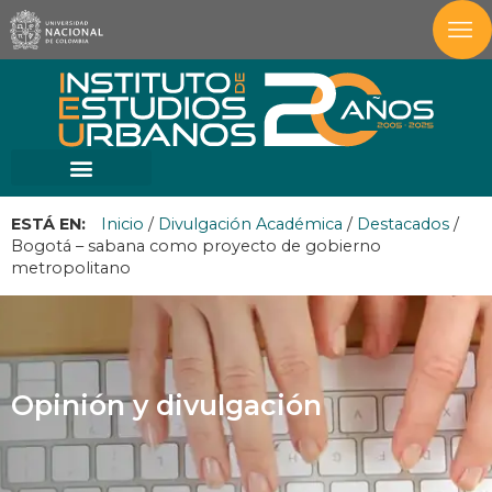
ESTÁ EN:
Inicio
/
Divulgación Académica
/
Destacados
/
Bogotá – sabana como proyecto de gobierno
metropolitano
Opinión y divulgación