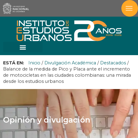
ESTÁ EN:
Inicio
/
Divulgación Académica
/
Destacados
/
Balance de la medida de Pico y Placa ante el incremento
de motocicletas en las ciudades colombianas: una mirada
desde los estudios urbanos
Opinión y divulgación