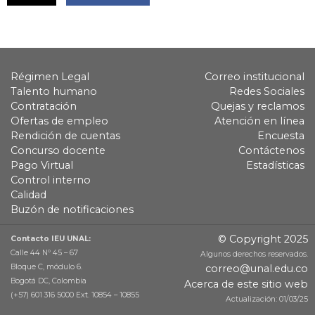
Régimen Legal
Correo institucional
Talento humano
Redes Sociales
Contratación
Quejas y reclamos
Ofertas de empleo
Atención en línea
Rendición de cuentas
Encuesta
Concurso docente
Contáctenos
Pago Virtual
Estadísticas
Control interno
Calidad
Buzón de notificaciones
© Copyright 2025
Contacto IEU UNAL:
Calle 44 Nº 45 – 67
Algunos derechos reservados.
Bloque C, módulo 6.
correo@unal.edu.co
Bogotá DC, Colombia
Acerca de este sitio web
(+57) 601 316 5000 Ext. 10854 – 10855
Actualización: 01/03/25