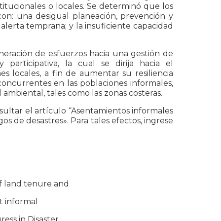
stitucionales o locales. Se determinó que los
 con: una desigual planeación, prevención y
 alerta temprana; y la insuficiente capacidad
neración de esfuerzos hacia una gestión de
participativa, la cual se dirija hacia el
s locales, a fin de aumentar su resiliencia
concurrentes en las poblaciones informales,
 ambiental, tales como las zonas costeras.
ultar el artículo “Asentamientos informales
sgos de desastres». Para tales efectos, ingrese
 of land tenure and
ht informal
ress in Disaster