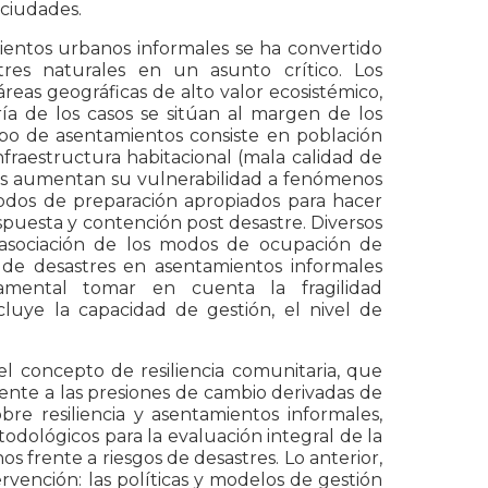
 ciudades.
ientos urbanos informales se ha convertido
res naturales en un asunto crítico. Los
reas geográficas de alto valor ecosistémico,
a de los casos se sitúan al margen de los
tipo de asentamientos consiste en población
infraestructura habitacional (mala calidad de
sgos aumentan su vulnerabilidad a fenómenos
odos de preparación apropiados para hacer
espuesta y contención post desastre. Diversos
a asociación de los modos de ocupación de
s de desastres en asentamientos informales
amental tomar en cuenta la fragilidad
luye la capacidad de gestión, el nivel de
el concepto de resiliencia comunitaria, que
frente a las presiones de cambio derivadas de
bre resiliencia y asentamientos informales,
dológicos para la evaluación integral de la
s frente a riesgos de desastres. Lo anterior,
rvención: las políticas y modelos de gestión