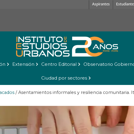
Aspirantes
Estudiante
ión
Extensión
Centro Editorial
Observatorio Gobiern
Ciudad por sectores
acados
/
Asentamientos informales y resiliencia comunitaria. It