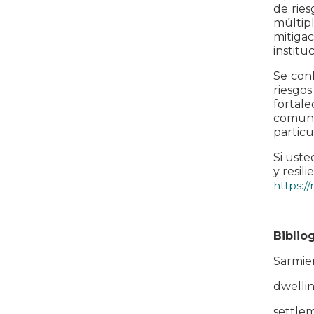
de ries
múltipl
mitigac
institu
Se con
riesgo
fortale
comunit
particu
Si uste
y resil
https://
Bibliog
Sarmien
dwellin
settlem