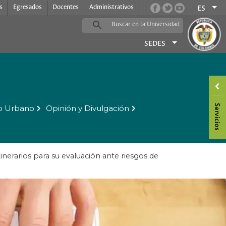
s
Egresados
Docentes
Administrativos
ES
SEDES
o Urbano
Opinión y Divulgación
inerarios para su evaluación ante riesgos de