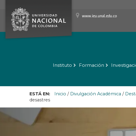
www.ieu.unal.edu.co
Instituto
Formación
Investigac
ESTÁ EN:
Inicio
/
Divulgación Académica
/
Dest
desastres