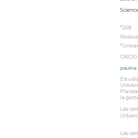
Science,
*258
Realiza
*Univer
ORCID
paulina
Estudi
Univers
Planeac
la gest
Las opi
Urbanos
Las opi