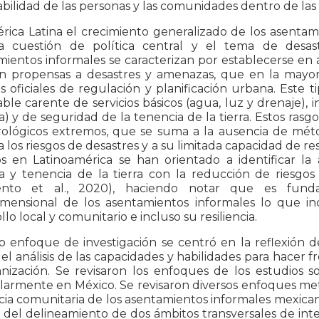
bilidad de las personas y las comunidades dentro de las
rica Latina el crecimiento generalizado de los asentam
 cuestión de política central y el tema de desast
ientos informales se caracterizan por establecerse en á
n propensas a desastres y amenazas, que en la mayorí
s oficiales de regulación y planificación urbana. Este 
ble carente de servicios básicos (agua, luz y drenaje), 
a) y de seguridad de la tenencia de la tierra. Estos ra
ológicos extremos, que se suma a la ausencia de mét
a los riesgos de desastres y a su limitada capacidad de r
os en Latinoamérica se han orientado a identificar l
da y tenencia de la tierra con la reducción de riesgo
ento et al., 2020), haciendo notar que es fund
imensional de los asentamientos informales lo que inc
llo local y comunitario e incluso su resiliencia.
 enfoque de investigación se centró en la reflexión d
 el análisis de las capacidades y habilidades para hacer 
nización. Se revisaron los enfoques de los estudios so
larmente en México. Se revisaron diversos enfoques meto
ncia comunitaria de los asentamientos informales mexicano
r del delineamiento de dos ámbitos transversales de inte