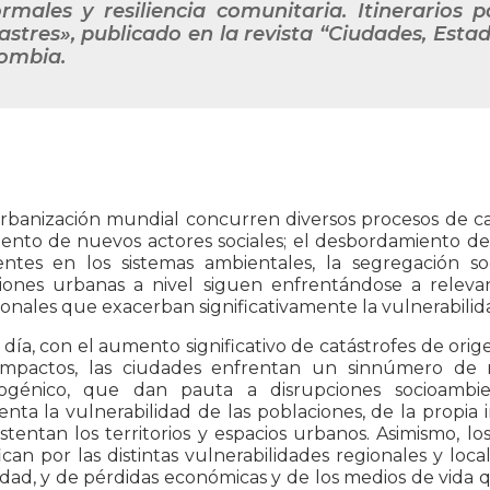
ormales y resiliencia comunitaria. Itinerarios
astres», publicado en la revista “Ciudades, Estad
ombia.
rbanización mundial concurren diversos procesos de cam
ento de nuevos actores sociales; el desbordamiento de l
entes en los sistemas ambientales, la segregación soc
iones urbanas a nivel siguen enfrentándose a releva
onales que exacerban significativamente la vulnerabilid
día, con el aumento significativo de catástrofes de ori
impactos, las ciudades enfrentan un sinnúmero de r
ogénico, que dan pauta a disrupciones socioambie
nta la vulnerabilidad de las poblaciones, de la propia 
tentan los territorios y espacios urbanos. Asimismo, lo
can por las distintas vulnerabilidades regionales y lo
dad, y de pérdidas económicas y de los medios de vida qu