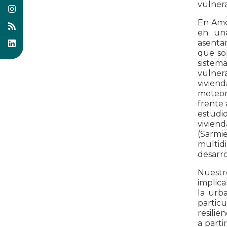
vulnera
En Amé
en una
asentam
que so
sistema
vulnera
viviend
meteor
frente 
estudi
vivien
(Sarmi
multid
desarro
Nuestro
implica
la urba
particu
resilie
a parti