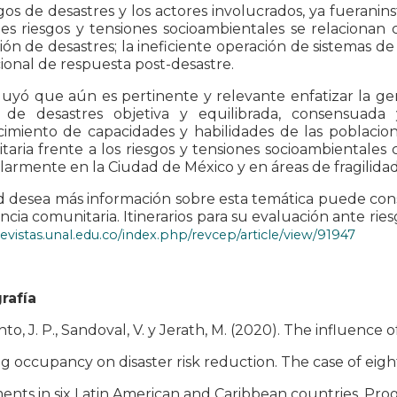
gos de desastres y los actores involucrados, ya fueranin
es riesgos y tensiones socioambientales se relacionan
ión de desastres; la ineficiente operación de sistemas de
cional de respuesta post-desastre.
luyó que aún es pertinente y relevante enfatizar la ge
s de desastres objetiva y equilibrada, consensuada y 
cimiento de capacidades y habilidades de las poblacione
aria frente a los riesgos y tensiones socioambientales 
larmente en la Ciudad de México y en áreas de fragilidad
d desea más información sobre esta temática puede cons
iencia comunitaria. Itinerarios para su evaluación ante rie
revistas.unal.edu.co/index.php/revcep/article/view/91947
rafía
to, J. P., Sandoval, V. y Jerath, M. (2020). The influence
g occupancy on disaster risk reduction. The case of eig
ents in six Latin American and Caribbean countries. Prog