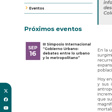
inf
des
Eventos
Col
Próximos eventos
III Simposio Internacional
SEP
“Gobierno Urbano:
En la u
16
debates entre lo urbano
surgimi
y lo metropolitano”
recurr
expans
poblaci
Hoy en 
y sus 
antrop
increme
que sus
magnifi
mortali