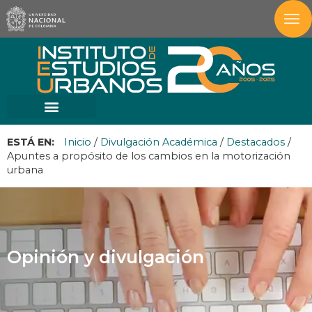
ESTÁ EN:
Inicio
/
Divulgación Académica
/
Destacados
/
Apuntes a propósito de los cambios en la motorización
urbana
Opinión y divulgación